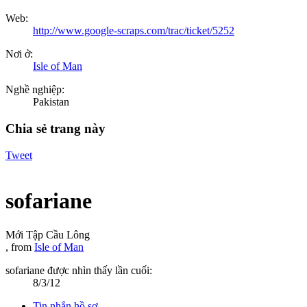
Web:
http://www.google-scraps.com/trac/ticket/5252
Nơi ở:
Isle of Man
Nghề nghiệp:
Pakistan
Chia sẻ trang này
Tweet
sofariane
Mới Tập Cầu Lông
,
from
Isle of Man
sofariane được nhìn thấy lần cuối:
8/3/12
Tin nhắn hồ sơ