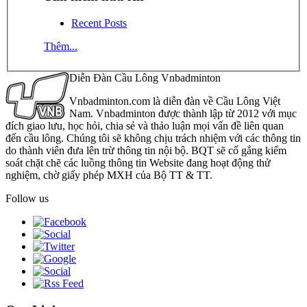
Recent Posts
Thêm...
Diễn Đàn Cầu Lông Vnbadminton
Vnbadminton.com là diễn đàn về Cầu Lông Việt
Nam. Vnbadminton được thành lập từ 2012 với mục
đích giao lưu, học hỏi, chia sẻ và thảo luận mọi vấn đề liên quan
đến cầu lông. Chúng tôi sẽ không chịu trách nhiệm với các thông tin
do thành viên đưa lên trừ thông tin nội bộ. BQT sẽ cố gắng kiểm
soát chặt chẽ các luồng thông tin Website đang hoạt động thử
nghiệm, chờ giấy phép MXH của Bộ TT & TT.
Follow us