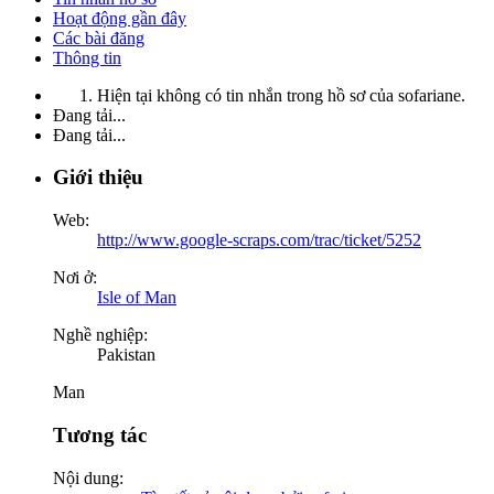
Hoạt động gần đây
Các bài đăng
Thông tin
Hiện tại không có tin nhắn trong hồ sơ của sofariane.
Đang tải...
Đang tải...
Giới thiệu
Web:
http://www.google-scraps.com/trac/ticket/5252
Nơi ở:
Isle of Man
Nghề nghiệp:
Pakistan
Man
Tương tác
Nội dung: