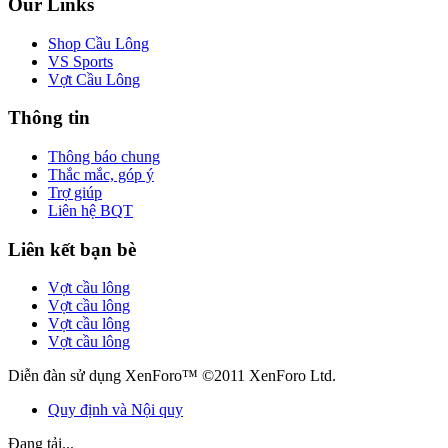
Our Links
Shop Cầu Lông
VS Sports
Vợt Cầu Lông
Thông tin
Thông báo chung
Thắc mắc, góp ý
Trợ giúp
Liên hệ BQT
Liên kết bạn bè
Vợt cầu lông
Vợt cầu lông
Vợt cầu lông
Vợt cầu lông
Diễn đàn sử dụng XenForo™ ©2011 XenForo Ltd.
Quy định và Nội quy
Đang tải...