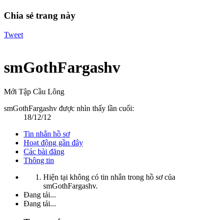
Chia sẻ trang này
Tweet
smGothFargashv
Mới Tập Cầu Lông
smGothFargashv được nhìn thấy lần cuối:
18/12/12
Tin nhắn hồ sơ
Hoạt động gần đây
Các bài đăng
Thông tin
Hiện tại không có tin nhắn trong hồ sơ của
smGothFargashv.
Đang tải...
Đang tải...