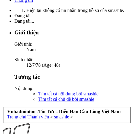
Thông tin
Hiện tại không có tin nhắn trong hồ sơ của smashle.
Đang tải...
Đang tải...
Giới thiệu
Giới tính:
Nam
Sinh nhật:
12/7/78 (Age: 48)
Tương tác
Nội dung:
Tìm tất cả nội dung bởi smashle
Tìm tất cả chủ đề bởi smashle
Vnbadminton -Tin Tức - Diễn Đàn Cầu Lông Việt Nam
Trang chủ
Thành viên
>
smashle
>