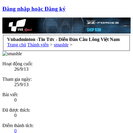
Đăng nhập hoặc Đăng ký
Vnbadminton -Tin Tức - Diễn Đàn Cầu Lông Việt Nam
Trang chủ
Thành viên
>
smashle
>
Hoạt động cuối:
26/9/13
Tham gia ngày:
25/9/13
Bài viết:
0
Đã được thích:
0
Điểm thành tích:
0