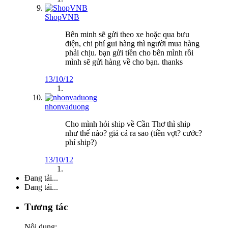
ShopVNB
Bên minh sẽ gửi theo xe hoặc qua bưu
điện, chi phí gui hàng thì người mua hàng
phải chịu. bạn gửi tiền cho bên mình rồi
mình sẽ gửi hàng về cho bạn. thanks
13/10/12
nhonvaduong
Cho mình hỏi ship về Cần Thơ thì ship
như thế nào? giá cả ra sao (tiền vợt? cước?
phí ship?)
13/10/12
Đang tải...
Đang tải...
Tương tác
Nội dung: