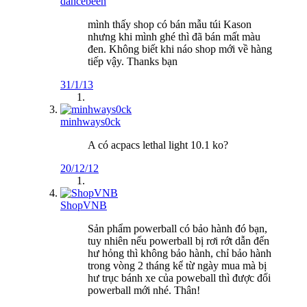
dancebeen
mình thấy shop có bán mẫu túi Kason
nhưng khi mình ghé thì đã bán mất màu
đen. Không biết khi náo shop mới về hàng
tiếp vậy. Thanks bạn
31/1/13
minhways0ck
A có acpacs lethal light 10.1 ko?
20/12/12
ShopVNB
Sản phẩm powerball có bảo hành đó bạn,
tuy nhiên nếu powerball bị rơi rớt dẫn đến
hư hỏng thì không bảo hành, chỉ bảo hành
trong vòng 2 tháng kể từ ngày mua mà bị
hư trục bánh xe của poweball thì được đổi
powerball mới nhé. Thân!