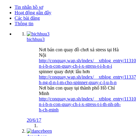
Tin nhắn hồ sơ
Hoạt động gần đây
Các bài đăng
Thông tin
bichhuu3
Nơi bán con quay đồ chơi xả stress tại Hà
Nội
http://conquay.wap.sh/index/__xtblog_entry/1131
n-i-b-n-con-quay-ch-i-x-stress-t-i-h-n-i
spinner quay được lâu hơn
http://conquay.wap.sh/index/__xtblog_entry/1133
h-ng-d-n-l-m-cho-spinner-quay-c-l-u-h-n
Nơi bán con quay tại thành phố Hồ Chí
Minh
http://conquay.wap.sh/index/__xtblog_entry/1131
n-i-b-n-con-quay-ch-i-x-stress-t-i-th-nh-ph-
h-ch-minh
20/6/17