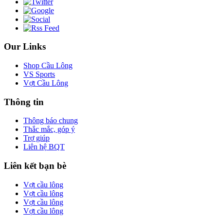
Our Links
Shop Cầu Lông
VS Sports
Vợt Cầu Lông
Thông tin
Thông báo chung
Thắc mắc, góp ý
Trợ giúp
Liên hệ BQT
Liên kết bạn bè
Vợt cầu lông
Vợt cầu lông
Vợt cầu lông
Vợt cầu lông