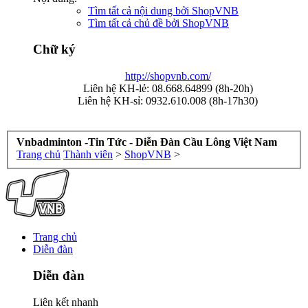
Tìm tất cả nội dung bởi ShopVNB
Tìm tất cả chủ đề bởi ShopVNB
Chữ ký
http://shopvnb.com/
Liên hệ KH-lẻ: 08.668.64899 (8h-20h)
Liên hệ KH-sỉ: 0932.610.008 (8h-17h30)
Vnbadminton -Tin Tức - Diễn Đàn Cầu Lông Việt Nam
Trang chủ
Thành viên
>
ShopVNB
>
Trang chủ
Diễn đàn
Diễn đàn
Liên kết nhanh