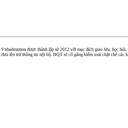
badminton được thành lập từ 2012 với mục đích giao lưu, học hỏi, ch
n đưa lên trừ thông tin nội bộ. BQT sẽ cố gắng kiểm soát chặt chẽ các