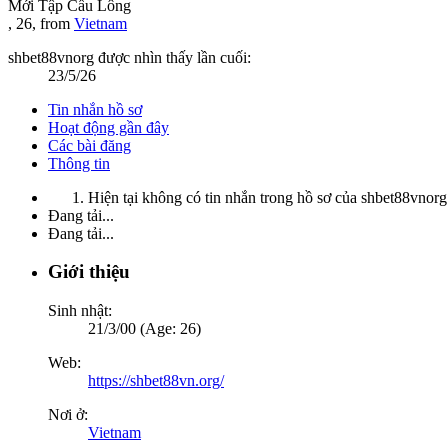
Mới Tập Cầu Lông
, 26,
from
Vietnam
shbet88vnorg được nhìn thấy lần cuối:
23/5/26
Tin nhắn hồ sơ
Hoạt động gần đây
Các bài đăng
Thông tin
Hiện tại không có tin nhắn trong hồ sơ của shbet88vnorg
Đang tải...
Đang tải...
Giới thiệu
Sinh nhật:
21/3/00 (Age: 26)
Web:
https://shbet88vn.org/
Nơi ở:
Vietnam