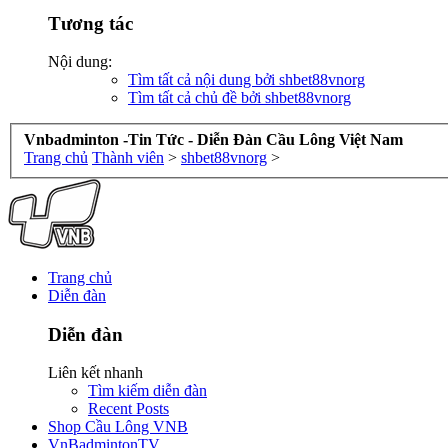
Tương tác
Nội dung:
Tìm tất cả nội dung bởi shbet88vnorg
Tìm tất cả chủ đề bởi shbet88vnorg
Vnbadminton -Tin Tức - Diễn Đàn Cầu Lông Việt Nam
Trang chủ
Thành viên
>
shbet88vnorg
>
Trang chủ
Diễn đàn
Diễn đàn
Liên kết nhanh
Tìm kiếm diễn đàn
Recent Posts
Shop Cầu Lông VNB
VnBadmintonTV