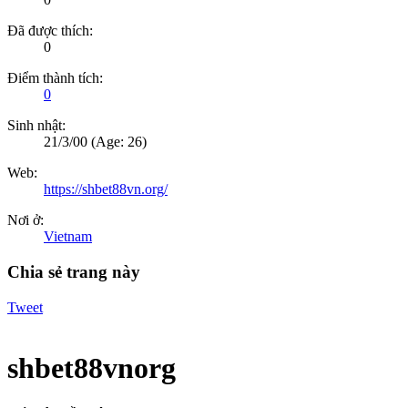
Đã được thích:
0
Điểm thành tích:
0
Sinh nhật:
21/3/00
(Age: 26)
Web:
https://shbet88vn.org/
Nơi ở:
Vietnam
Chia sẻ trang này
Tweet
shbet88vnorg