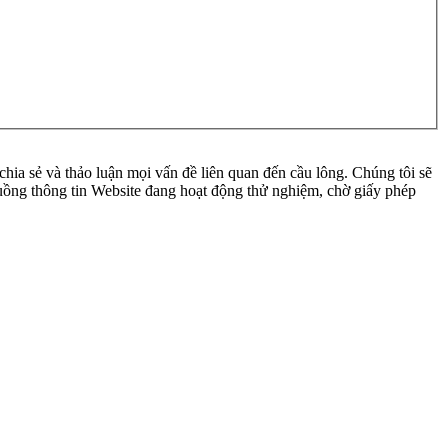
ia sẻ và thảo luận mọi vấn đề liên quan đến cầu lông. Chúng tôi sẽ
 luồng thông tin Website đang hoạt động thử nghiệm, chờ giấy phép