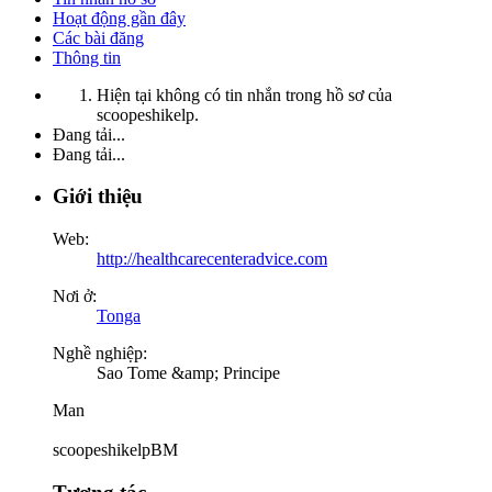
Hoạt động gần đây
Các bài đăng
Thông tin
Hiện tại không có tin nhắn trong hồ sơ của
scoopeshikelp.
Đang tải...
Đang tải...
Giới thiệu
Web:
http://healthcarecenteradvice.com
Nơi ở:
Tonga
Nghề nghiệp:
Sao Tome &amp; Principe
Man
scoopeshikelpBM