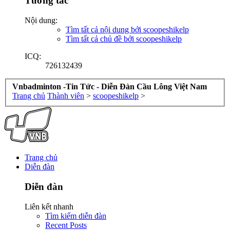
Tương tác
Nội dung:
Tìm tất cả nội dung bởi scoopeshikelp
Tìm tất cả chủ đề bởi scoopeshikelp
ICQ:
726132439
Vnbadminton -Tin Tức - Diễn Đàn Cầu Lông Việt Nam
Trang chủ
Thành viên
>
scoopeshikelp
>
Trang chủ
Diễn đàn
Diễn đàn
Liên kết nhanh
Tìm kiếm diễn đàn
Recent Posts