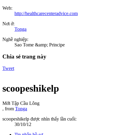
Web:
http://healthcarecenteradvice.com
Nơi ở:
Tonga
Nghề nghiệp:
Sao Tome &amp; Principe
Chia sẻ trang này
Tweet
scoopeshikelp
Mới Tập Cầu Lông
,
from
Tonga
scoopeshikelp được nhìn thấy lần cuối:
30/10/12
Tin nhắn hồ sơ