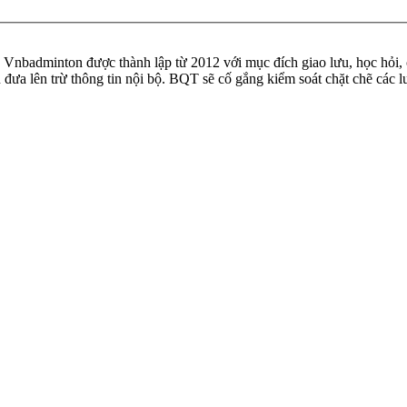
badminton được thành lập từ 2012 với mục đích giao lưu, học hỏi, ch
n đưa lên trừ thông tin nội bộ. BQT sẽ cố gắng kiểm soát chặt chẽ các