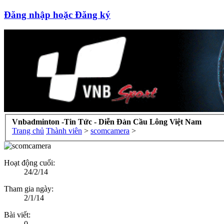
Đăng nhập hoặc Đăng ký
Vnbadminton -Tin Tức - Diễn Đàn Cầu Lông Việt Nam
Trang chủ
Thành viên
>
scomcamera
>
Hoạt động cuối:
24/2/14
Tham gia ngày:
2/1/14
Bài viết:
0