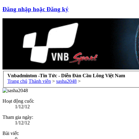
Đăng nhập hoặc Đăng ký
Vnbadminton -Tin Tức - Diễn Đàn Cầu Lông Việt Nam
Trang chủ
Thành viên
>
sasha2048
>
Hoạt động cuối:
1/12/12
Tham gia ngày:
1/12/12
Bài viết:
0