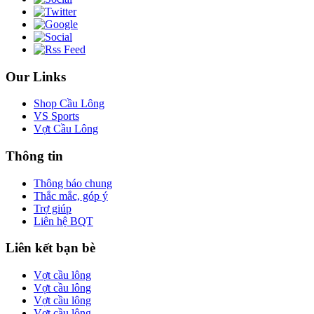
Our Links
Shop Cầu Lông
VS Sports
Vợt Cầu Lông
Thông tin
Thông báo chung
Thắc mắc, góp ý
Trợ giúp
Liên hệ BQT
Liên kết bạn bè
Vợt cầu lông
Vợt cầu lông
Vợt cầu lông
Vợt cầu lông