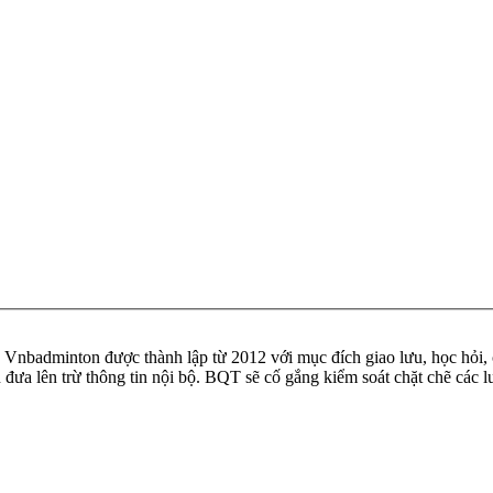
badminton được thành lập từ 2012 với mục đích giao lưu, học hỏi, ch
n đưa lên trừ thông tin nội bộ. BQT sẽ cố gắng kiểm soát chặt chẽ các