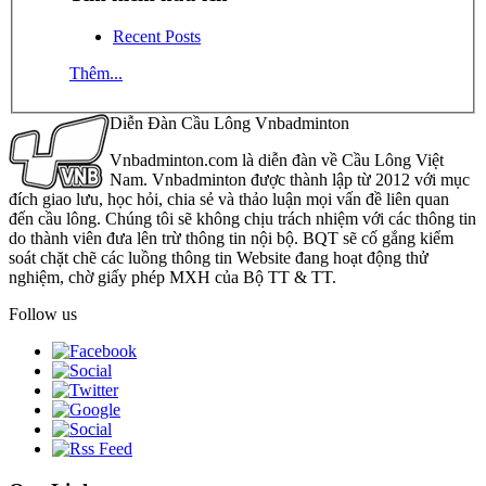
Recent Posts
Thêm...
Diễn Đàn Cầu Lông Vnbadminton
Vnbadminton.com là diễn đàn về Cầu Lông Việt
Nam. Vnbadminton được thành lập từ 2012 với mục
đích giao lưu, học hỏi, chia sẻ và thảo luận mọi vấn đề liên quan
đến cầu lông. Chúng tôi sẽ không chịu trách nhiệm với các thông tin
do thành viên đưa lên trừ thông tin nội bộ. BQT sẽ cố gắng kiểm
soát chặt chẽ các luồng thông tin Website đang hoạt động thử
nghiệm, chờ giấy phép MXH của Bộ TT & TT.
Follow us