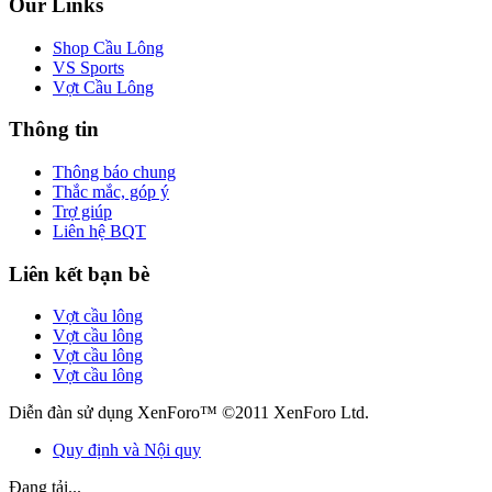
Our Links
Shop Cầu Lông
VS Sports
Vợt Cầu Lông
Thông tin
Thông báo chung
Thắc mắc, góp ý
Trợ giúp
Liên hệ BQT
Liên kết bạn bè
Vợt cầu lông
Vợt cầu lông
Vợt cầu lông
Vợt cầu lông
Diễn đàn sử dụng XenForo™ ©2011 XenForo Ltd.
Quy định và Nội quy
Đang tải...