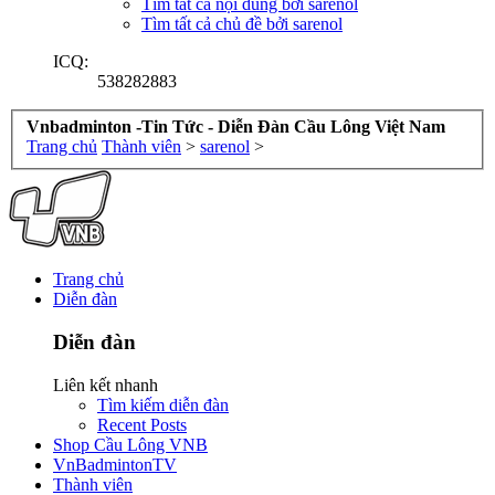
Tìm tất cả nội dung bởi sarenol
Tìm tất cả chủ đề bởi sarenol
ICQ:
538282883
Vnbadminton -Tin Tức - Diễn Đàn Cầu Lông Việt Nam
Trang chủ
Thành viên
>
sarenol
>
Trang chủ
Diễn đàn
Diễn đàn
Liên kết nhanh
Tìm kiếm diễn đàn
Recent Posts
Shop Cầu Lông VNB
VnBadmintonTV
Thành viên