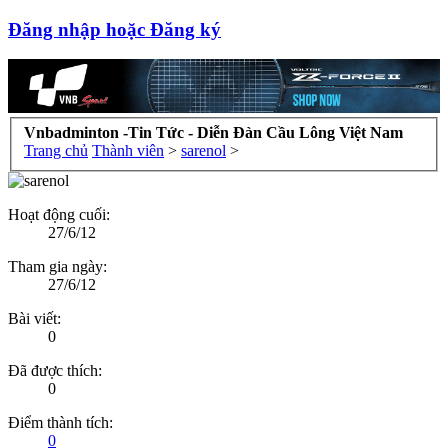
Đăng nhập hoặc Đăng ký
Vnbadminton -Tin Tức - Diễn Đàn Cầu Lông Việt Nam
Trang chủ
Thành viên
>
sarenol
>
Hoạt động cuối:
27/6/12
Tham gia ngày:
27/6/12
Bài viết:
0
Đã được thích:
0
Điểm thành tích:
0