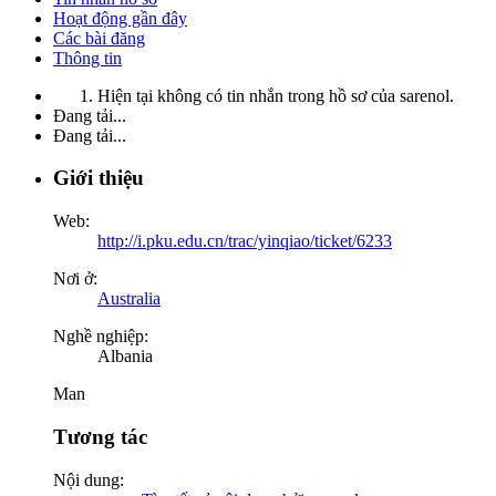
Hoạt động gần đây
Các bài đăng
Thông tin
Hiện tại không có tin nhắn trong hồ sơ của sarenol.
Đang tải...
Đang tải...
Giới thiệu
Web:
http://i.pku.edu.cn/trac/yinqiao/ticket/6233
Nơi ở:
Australia
Nghề nghiệp:
Albania
Man
Tương tác
Nội dung: