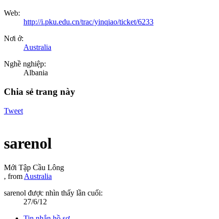
Web:
http://i.pku.edu.cn/trac/yinqiao/ticket/6233
Nơi ở:
Australia
Nghề nghiệp:
Albania
Chia sẻ trang này
Tweet
sarenol
Mới Tập Cầu Lông
,
from
Australia
sarenol được nhìn thấy lần cuối:
27/6/12
Tin nhắn hồ sơ