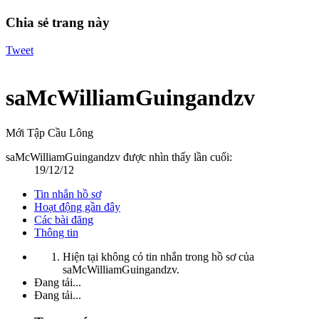
Chia sẻ trang này
Tweet
saMcWilliamGuingandzv
Mới Tập Cầu Lông
saMcWilliamGuingandzv được nhìn thấy lần cuối:
19/12/12
Tin nhắn hồ sơ
Hoạt động gần đây
Các bài đăng
Thông tin
Hiện tại không có tin nhắn trong hồ sơ của
saMcWilliamGuingandzv.
Đang tải...
Đang tải...