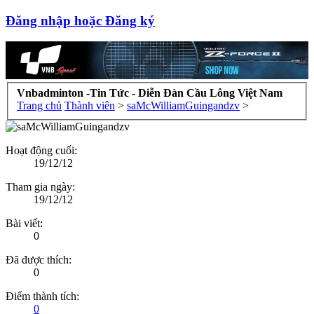
Đăng nhập hoặc Đăng ký
Vnbadminton -Tin Tức - Diễn Đàn Cầu Lông Việt Nam
Trang chủ
Thành viên
>
saMcWilliamGuingandzv
>
Hoạt động cuối:
19/12/12
Tham gia ngày:
19/12/12
Bài viết:
0
Đã được thích:
0
Điểm thành tích:
0