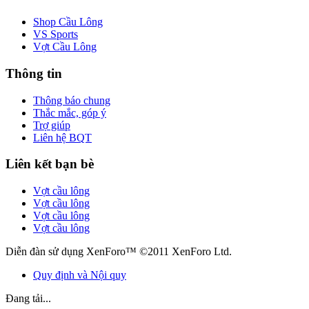
Shop Cầu Lông
VS Sports
Vợt Cầu Lông
Thông tin
Thông báo chung
Thắc mắc, góp ý
Trợ giúp
Liên hệ BQT
Liên kết bạn bè
Vợt cầu lông
Vợt cầu lông
Vợt cầu lông
Vợt cầu lông
Diễn đàn sử dụng XenForo™ ©2011 XenForo Ltd.
Quy định và Nội quy
Đang tải...