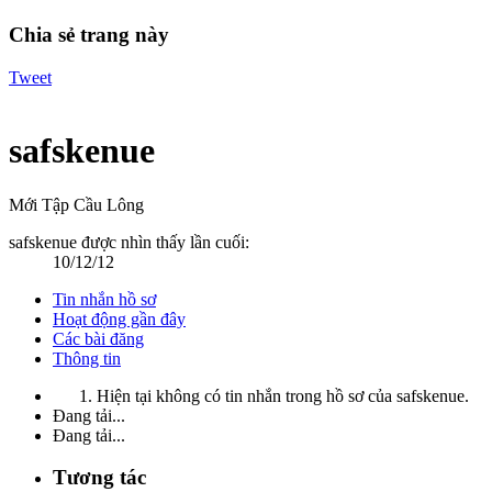
Chia sẻ trang này
Tweet
safskenue
Mới Tập Cầu Lông
safskenue được nhìn thấy lần cuối:
10/12/12
Tin nhắn hồ sơ
Hoạt động gần đây
Các bài đăng
Thông tin
Hiện tại không có tin nhắn trong hồ sơ của safskenue.
Đang tải...
Đang tải...
Tương tác