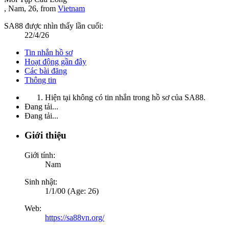
, Nam, 26,
from
Vietnam
SA88 được nhìn thấy lần cuối:
22/4/26
Tin nhắn hồ sơ
Hoạt động gần đây
Các bài đăng
Thông tin
Hiện tại không có tin nhắn trong hồ sơ của SA88.
Đang tải...
Đang tải...
Giới thiệu
Giới tính:
Nam
Sinh nhật:
1/1/00 (Age: 26)
Web:
https://sa88vn.org/