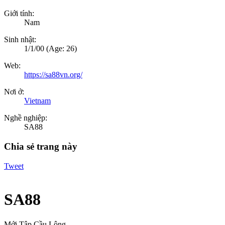
Giới tính:
Nam
Sinh nhật:
1/1/00
(Age: 26)
Web:
https://sa88vn.org/
Nơi ở:
Vietnam
Nghề nghiệp:
SA88
Chia sẻ trang này
Tweet
SA88
Mới Tập Cầu Lông