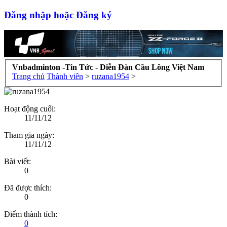
Đăng nhập hoặc Đăng ký
Vnbadminton -Tin Tức - Diễn Đàn Cầu Lông Việt Nam
Trang chủ
Thành viên
>
ruzana1954
>
Hoạt động cuối:
11/11/12
Tham gia ngày:
11/11/12
Bài viết:
0
Đã được thích:
0
Điểm thành tích:
0