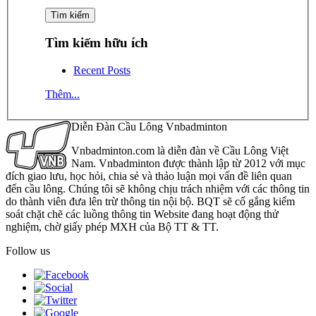
Tìm kiếm hữu ích
Recent Posts
Thêm...
Diễn Đàn Cầu Lông Vnbadminton
Vnbadminton.com là diễn đàn về Cầu Lông Việt
Nam. Vnbadminton được thành lập từ 2012 với mục
đích giao lưu, học hỏi, chia sẻ và thảo luận mọi vấn đề liên quan
đến cầu lông. Chúng tôi sẽ không chịu trách nhiệm với các thông tin
do thành viên đưa lên trừ thông tin nội bộ. BQT sẽ cố gắng kiểm
soát chặt chẽ các luồng thông tin Website đang hoạt động thử
nghiệm, chờ giấy phép MXH của Bộ TT & TT.
Follow us