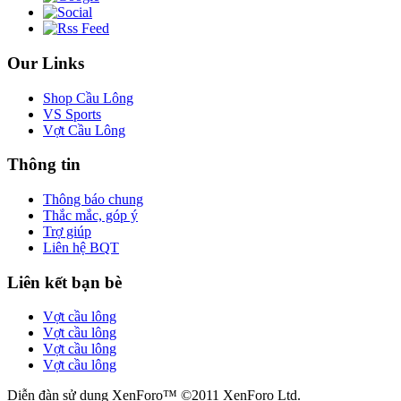
Our Links
Shop Cầu Lông
VS Sports
Vợt Cầu Lông
Thông tin
Thông báo chung
Thắc mắc, góp ý
Trợ giúp
Liên hệ BQT
Liên kết bạn bè
Vợt cầu lông
Vợt cầu lông
Vợt cầu lông
Vợt cầu lông
Diễn đàn sử dụng XenForo™ ©2011 XenForo Ltd.