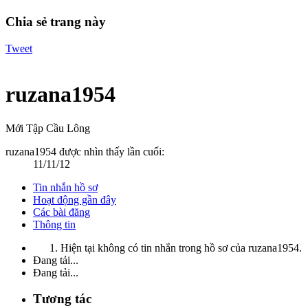
Chia sẻ trang này
Tweet
ruzana1954
Mới Tập Cầu Lông
ruzana1954 được nhìn thấy lần cuối:
11/11/12
Tin nhắn hồ sơ
Hoạt động gần đây
Các bài đăng
Thông tin
Hiện tại không có tin nhắn trong hồ sơ của ruzana1954.
Đang tải...
Đang tải...
Tương tác