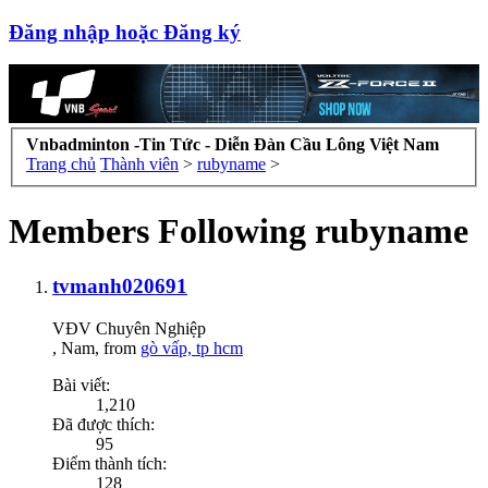
Đăng nhập hoặc Đăng ký
Vnbadminton -Tin Tức - Diễn Đàn Cầu Lông Việt Nam
Trang chủ
Thành viên
>
rubyname
>
Members Following rubyname
tvmanh020691
VĐV Chuyên Nghiệp
, Nam,
from
gò vấp, tp hcm
Bài viết:
1,210
Đã được thích:
95
Điểm thành tích:
128