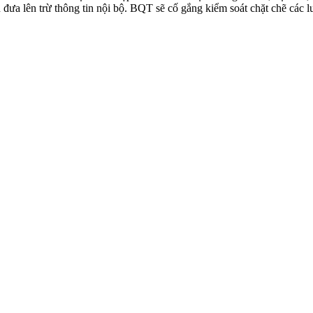
n đưa lên trừ thông tin nội bộ. BQT sẽ cố gắng kiểm soát chặt chẽ các