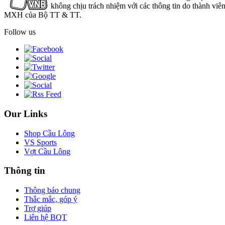
không chịu trách nhiệm với các thông tin do thành viê
MXH của Bộ TT & TT.
Follow us
Our Links
Shop Cầu Lông
VS Sports
Vợt Cầu Lông
Thông tin
Thông báo chung
Thắc mắc, góp ý
Trợ giúp
Liên hệ BQT