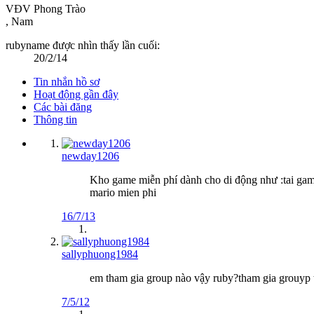
VĐV Phong Trào
, Nam
rubyname được nhìn thấy lần cuối:
20/2/14
Tin nhắn hồ sơ
Hoạt động gần đây
Các bài đăng
Thông tin
newday1206
Kho game miễn phí dành cho di động như :tai game 
mario mien phi
16/7/13
sallyphuong1984
em tham gia group nào vậy ruby?tham gia grouyp tâ
7/5/12