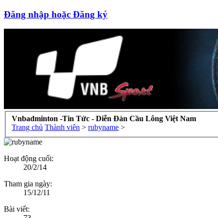
Đăng nhập hoặc Đăng ký
Vnbadminton -Tin Tức - Diễn Đàn Cầu Lông Việt Nam
Trang chủ
Thành viên
>
rubyname
>
Hoạt động cuối:
20/2/14
Tham gia ngày:
15/12/11
Bài viết:
73