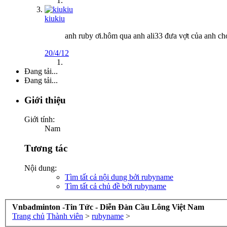
kiukiu
anh ruby ơi.hôm qua anh ali33 đưa vợt của anh ch
20/4/12
Đang tải...
Đang tải...
Giới thiệu
Giới tính:
Nam
Tương tác
Nội dung:
Tìm tất cả nội dung bởi rubyname
Tìm tất cả chủ đề bởi rubyname
Vnbadminton -Tin Tức - Diễn Đàn Cầu Lông Việt Nam
Trang chủ
Thành viên
>
rubyname
>