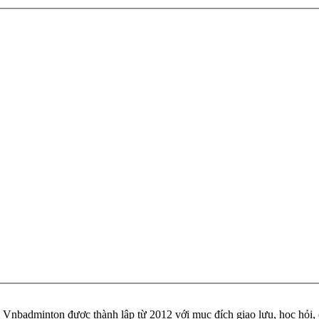
badminton được thành lập từ 2012 với mục đích giao lưu, học hỏi, ch