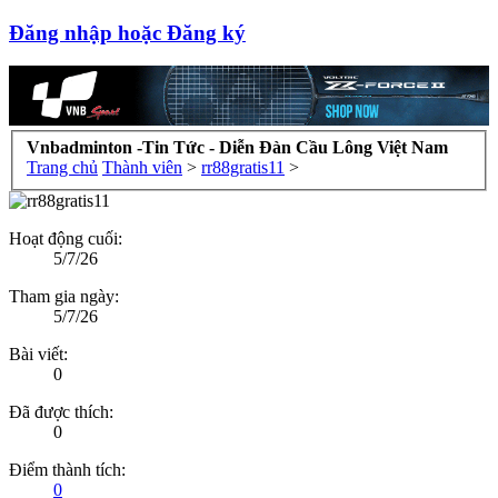
Đăng nhập hoặc Đăng ký
Vnbadminton -Tin Tức - Diễn Đàn Cầu Lông Việt Nam
Trang chủ
Thành viên
>
rr88gratis11
>
Hoạt động cuối:
5/7/26
Tham gia ngày:
5/7/26
Bài viết:
0
Đã được thích:
0
Điểm thành tích:
0