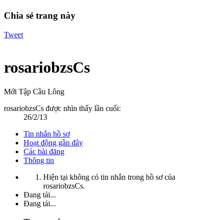
Chia sẻ trang này
Tweet
rosariobzsCs
Mới Tập Cầu Lông
rosariobzsCs được nhìn thấy lần cuối:
26/2/13
Tin nhắn hồ sơ
Hoạt động gần đây
Các bài đăng
Thông tin
Hiện tại không có tin nhắn trong hồ sơ của
rosariobzsCs.
Đang tải...
Đang tải...