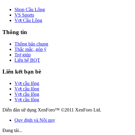
Shop Cầu Lông
VS Sports
Vợt Cầu Lông
Thông tin
Thông báo chung
Thắc mắc, góp ý
Trợ giúp
Liên hệ BQT
Liên kết bạn bè
Vợt cầu lông
Vợt cầu lông
Vợt cầu lông
Vợt cầu lông
Diễn đàn sử dụng XenForo™ ©2011 XenForo Ltd.
Quy định và Nội quy
Đang tải...