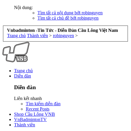
Nội dung:
Tìm tất cả nội dung bởi robinguyen
Tìm tất cả chủ đề bởi robinguyen
Vnbadminton -Tin Tức - Diễn Đàn Cầu Lông Việt Nam
Trang chủ
Thành viên
>
robinguyen
>
Trang chủ
Diễn đàn
Diễn đàn
Liên kết nhanh
Tìm kiếm diễn đàn
Recent Posts
Shop Cầu Lông VNB
VnBadmintonTV
Thành viên