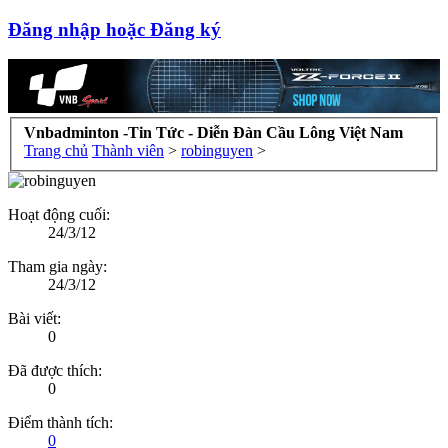
Đăng nhập hoặc Đăng ký
Vnbadminton -Tin Tức - Diễn Đàn Cầu Lông Việt Nam
Trang chủ
Thành viên
>
robinguyen
>
Hoạt động cuối:
24/3/12
Tham gia ngày:
24/3/12
Bài viết:
0
Đã được thích:
0
Điểm thành tích:
0