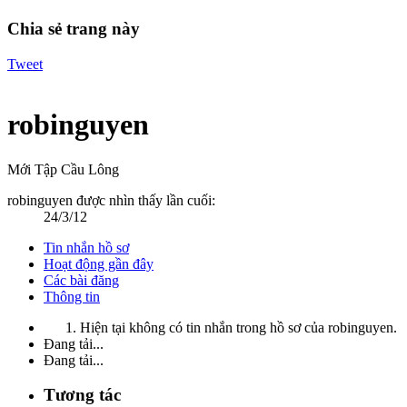
Chia sẻ trang này
Tweet
robinguyen
Mới Tập Cầu Lông
robinguyen được nhìn thấy lần cuối:
24/3/12
Tin nhắn hồ sơ
Hoạt động gần đây
Các bài đăng
Thông tin
Hiện tại không có tin nhắn trong hồ sơ của robinguyen.
Đang tải...
Đang tải...
Tương tác