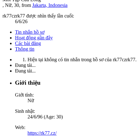
, Nữ, 30,
from
Jakarta, Indonesia
rk77czrk77 được nhìn thấy lần cuối:
6/6/26
Tin nhắn hồ sơ
Hoạt động gần đây
Các bài đăng
Thông tin
Hiện tại không có tin nhắn trong hồ sơ của rk77czrk77.
Đang tải...
Đang tải...
Giới thiệu
Giới tính:
Nữ
Sinh nhật:
24/6/96 (Age: 30)
Web:
https://rk77.cz/