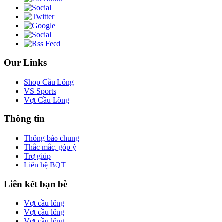
Our Links
Shop Cầu Lông
VS Sports
Vợt Cầu Lông
Thông tin
Thông báo chung
Thắc mắc, góp ý
Trợ giúp
Liên hệ BQT
Liên kết bạn bè
Vợt cầu lông
Vợt cầu lông
Vợt cầu lông