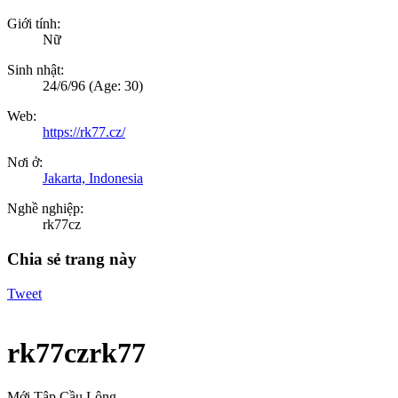
Giới tính:
Nữ
Sinh nhật:
24/6/96
(Age: 30)
Web:
https://rk77.cz/
Nơi ở:
Jakarta, Indonesia
Nghề nghiệp:
rk77cz
Chia sẻ trang này
Tweet
rk77czrk77
Mới Tập Cầu Lông