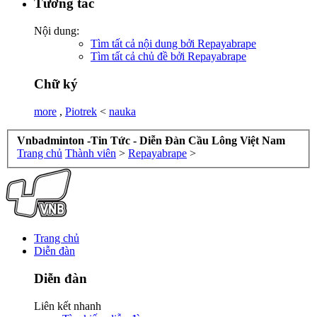
Tương tác
Nội dung:
Tìm tất cả nội dung bởi Repayabrape
Tìm tất cả chủ đề bởi Repayabrape
Chữ ký
more
,
Piotrek
<
nauka
Vnbadminton -Tin Tức - Diễn Đàn Cầu Lông Việt Nam
Trang chủ
Thành viên
>
Repayabrape
>
Trang chủ
Diễn đàn
Diễn đàn
Liên kết nhanh