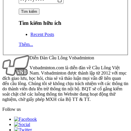
Tìm kiếm hữu ích
Recent Posts
Thêm...
Diễn Đàn Cầu Lông Vnbadminton
Vnbadminton.com là diễn đàn về Cầu Lông Việt
Nam. Vnbadminton được thành lập từ 2012 với mục
đích giao lưu, học hỏi, chia sẻ và thảo luận mọi vấn đề liên quan
đến cầu lông. Chúng tôi sẽ không chịu trách nhiệm với các thông tin
do thành viên đưa lên trừ thông tin nội bộ. BQT sẽ cố gắng kiểm
soát chặt chẽ các luồng thông tin Website đang hoạt động thử
nghiệm, chờ giấy phép MXH của Bộ TT & TT.
Follow us