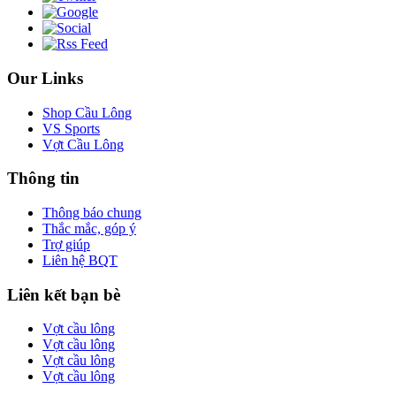
Our Links
Shop Cầu Lông
VS Sports
Vợt Cầu Lông
Thông tin
Thông báo chung
Thắc mắc, góp ý
Trợ giúp
Liên hệ BQT
Liên kết bạn bè
Vợt cầu lông
Vợt cầu lông
Vợt cầu lông
Vợt cầu lông