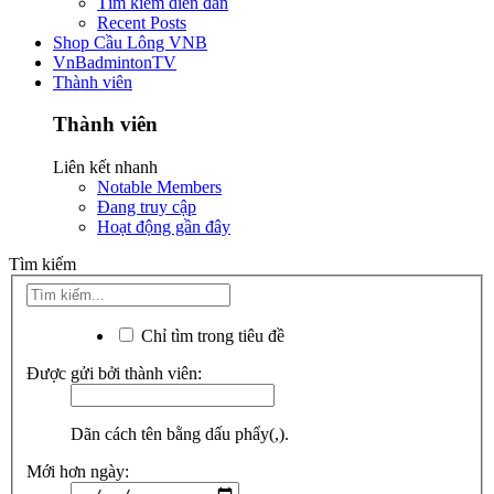
Tìm kiếm diễn đàn
Recent Posts
Shop Cầu Lông VNB
VnBadmintonTV
Thành viên
Thành viên
Liên kết nhanh
Notable Members
Đang truy cập
Hoạt động gần đây
Tìm kiếm
Chỉ tìm trong tiêu đề
Được gửi bởi thành viên:
Dãn cách tên bằng dấu phẩy(,).
Mới hơn ngày: