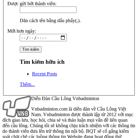
Được gửi bởi thành viên:
Dãn cách tên bằng dấu phẩy(,).
Mới hơn ngày:
Tìm kiếm hữu ích
Recent Posts
Thêm...
Diễn Đàn Cầu Lông Vnbadminton
Vnbadminton.com là diễn đàn về Cầu Lông Việt
Nam. Vnbadminton được thành lập từ 2012 với mục
đích giao lưu, học hỏi, chia sẻ và thảo luận mọi vấn đề liên quan
đến cầu lông. Chúng tôi sẽ không chịu trách nhiệm với các thông tin
do thành viên đưa lên trừ thông tin nội bộ. BQT sẽ cố gắng kiểm
soát chặt chẽ các luồng thông tin Website đang hoạt động thử