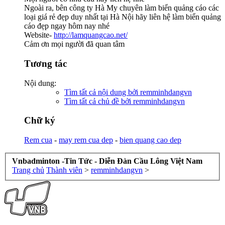
Ngoài ra, bên công ty Hà My chuyên làm biển quảng cáo các
loại giá rẻ đẹp duy nhất tại Hà Nội hãy liên hệ làm biển quảng
cáo đẹp ngay hôm nay nhé
Website-
http://lamquangcao.net/
Cảm ơn mọi người đã quan tâm
Tương tác
Nội dung:
Tìm tất cả nội dung bởi remminhdangvn
Tìm tất cả chủ đề bởi remminhdangvn
Chữ ký
Rem cua
-
may rem cua dep
-
bien quang cao dep
Vnbadminton -Tin Tức - Diễn Đàn Cầu Lông Việt Nam
Trang chủ
Thành viên
>
remminhdangvn
>