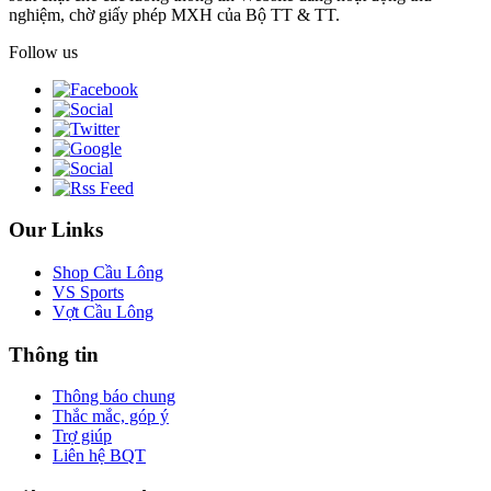
nghiệm, chờ giấy phép MXH của Bộ TT & TT.
Follow us
Our Links
Shop Cầu Lông
VS Sports
Vợt Cầu Lông
Thông tin
Thông báo chung
Thắc mắc, góp ý
Trợ giúp
Liên hệ BQT