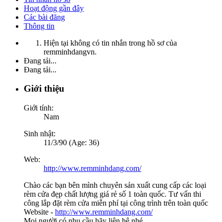
Hoạt động gần đây
Các bài đăng
Thông tin
Hiện tại không có tin nhắn trong hồ sơ của
remminhdangvn.
Đang tải...
Đang tải...
Giới thiệu
Giới tính:
Nam
Sinh nhật:
11/3/90 (Age: 36)
Web:
http://www.remminhdang.com/
Chào các bạn bên mình chuyên sản xuất cung cấp các loại
rèm cửa đẹp chất lượng giá rẻ số 1 toàn quốc. Tư vấn thi
công lắp đặt rèm cửa miễn phí tại công trình trên toàn quốc
Website -
http://www.remminhdang.com/
Mọi người có nhu cầu hãy liên hệ nhé