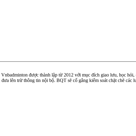
badminton được thành lập từ 2012 với mục đích giao lưu, học hỏi, ch
n đưa lên trừ thông tin nội bộ. BQT sẽ cố gắng kiểm soát chặt chẽ các