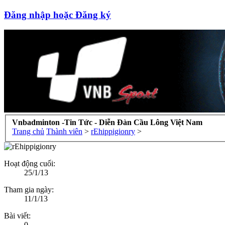
Đăng nhập hoặc Đăng ký
Vnbadminton -Tin Tức - Diễn Đàn Cầu Lông Việt Nam
Trang chủ
Thành viên
>
rEhippigionry
>
Hoạt động cuối:
25/1/13
Tham gia ngày:
11/1/13
Bài viết:
0