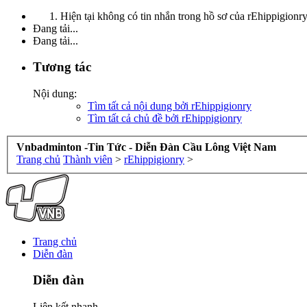
Hiện tại không có tin nhắn trong hồ sơ của rEhippigionry
Đang tải...
Đang tải...
Tương tác
Nội dung:
Tìm tất cả nội dung bởi rEhippigionry
Tìm tất cả chủ đề bởi rEhippigionry
Vnbadminton -Tin Tức - Diễn Đàn Cầu Lông Việt Nam
Trang chủ
Thành viên
>
rEhippigionry
>
Trang chủ
Diễn đàn
Diễn đàn
Liên kết nhanh