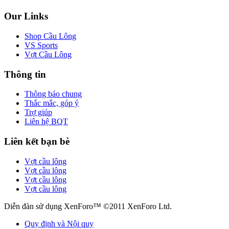
Our Links
Shop Cầu Lông
VS Sports
Vợt Cầu Lông
Thông tin
Thông báo chung
Thắc mắc, góp ý
Trợ giúp
Liên hệ BQT
Liên kết bạn bè
Vợt cầu lông
Vợt cầu lông
Vợt cầu lông
Vợt cầu lông
Diễn đàn sử dụng XenForo™ ©2011 XenForo Ltd.
Quy định và Nội quy