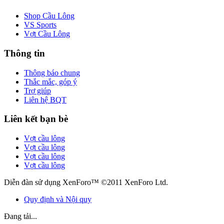
Shop Cầu Lông
VS Sports
Vợt Cầu Lông
Thông tin
Thông báo chung
Thắc mắc, góp ý
Trợ giúp
Liên hệ BQT
Liên kết bạn bè
Vợt cầu lông
Vợt cầu lông
Vợt cầu lông
Vợt cầu lông
Diễn đàn sử dụng XenForo™ ©2011 XenForo Ltd.
Quy định và Nội quy
Đang tải...