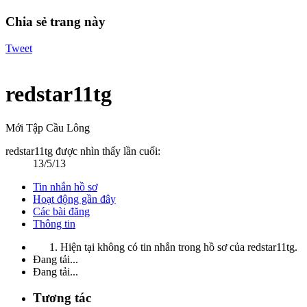
Chia sẻ trang này
Tweet
redstar11tg
Mới Tập Cầu Lông
redstar11tg được nhìn thấy lần cuối:
13/5/13
Tin nhắn hồ sơ
Hoạt động gần đây
Các bài đăng
Thông tin
Hiện tại không có tin nhắn trong hồ sơ của redstar11tg.
Đang tải...
Đang tải...
Tương tác