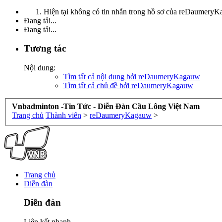
Hiện tại không có tin nhắn trong hồ sơ của reDaumery
Đang tải...
Đang tải...
Tương tác
Nội dung:
Tìm tất cả nội dung bởi reDaumeryKagauw
Tìm tất cả chủ đề bởi reDaumeryKagauw
Vnbadminton -Tin Tức - Diễn Đàn Cầu Lông Việt Nam
Trang chủ
Thành viên
>
reDaumeryKagauw
>
Trang chủ
Diễn đàn
Diễn đàn
Liên kết nhanh