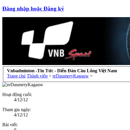
Đăng nhập hoặc Đăng ký
Vnbadminton -Tin Tức - Diễn Đàn Cầu Lông Việt Nam
Trang chủ
Thành viên
>
reDaumeryKagauw
>
Hoạt động cuối:
4/12/12
Tham gia ngày:
4/12/12
Bài viết:
0