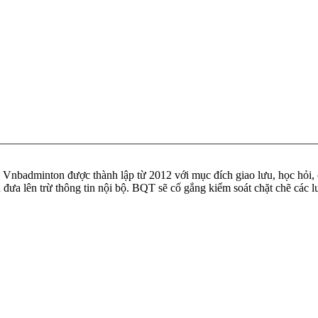
badminton được thành lập từ 2012 với mục đích giao lưu, học hỏi, ch
n đưa lên trừ thông tin nội bộ. BQT sẽ cố gắng kiểm soát chặt chẽ các