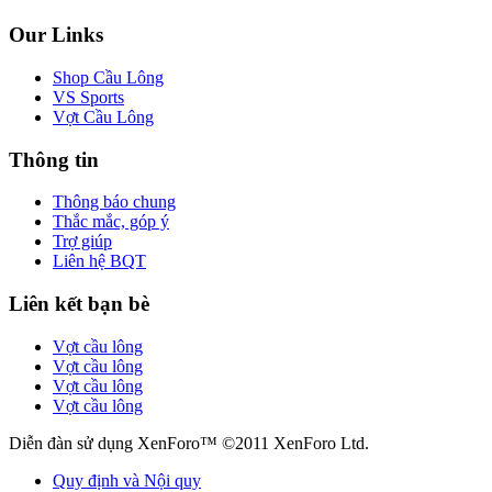
Our Links
Shop Cầu Lông
VS Sports
Vợt Cầu Lông
Thông tin
Thông báo chung
Thắc mắc, góp ý
Trợ giúp
Liên hệ BQT
Liên kết bạn bè
Vợt cầu lông
Vợt cầu lông
Vợt cầu lông
Vợt cầu lông
Diễn đàn sử dụng XenForo™ ©2011 XenForo Ltd.
Quy định và Nội quy