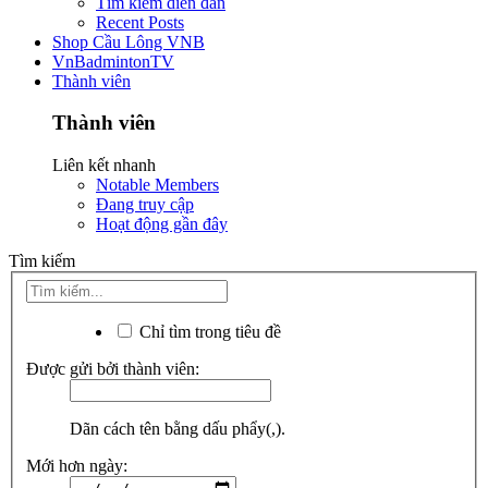
Tìm kiếm diễn đàn
Recent Posts
Shop Cầu Lông VNB
VnBadmintonTV
Thành viên
Thành viên
Liên kết nhanh
Notable Members
Đang truy cập
Hoạt động gần đây
Tìm kiếm
Chỉ tìm trong tiêu đề
Được gửi bởi thành viên:
Dãn cách tên bằng dấu phẩy(,).
Mới hơn ngày: