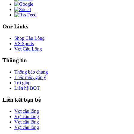
Our Links
Shop Cầu Lông
VS Sports
Vợt Cầu Lông
Thông tin
Thông báo chung
Thắc mắc, góp ý
Trợ giúp
Liên hệ BQT
Liên kết bạn bè
Vợt cầu lông
Vợt cầu lông
Vợt cầu lông
Vợt cầu lông