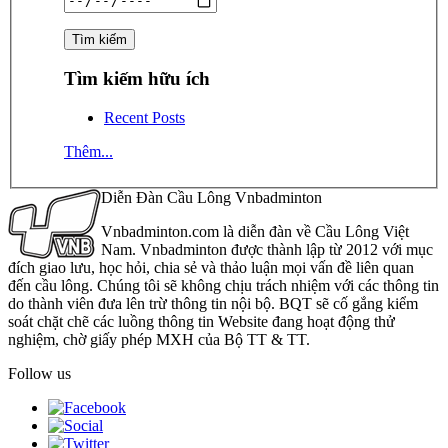
Tìm kiếm hữu ích
Recent Posts
Thêm...
Diễn Đàn Cầu Lông Vnbadminton
Vnbadminton.com là diễn đàn về Cầu Lông Việt
Nam. Vnbadminton được thành lập từ 2012 với mục
đích giao lưu, học hỏi, chia sẻ và thảo luận mọi vấn đề liên quan
đến cầu lông. Chúng tôi sẽ không chịu trách nhiệm với các thông tin
do thành viên đưa lên trừ thông tin nội bộ. BQT sẽ cố gắng kiểm
soát chặt chẽ các luồng thông tin Website đang hoạt động thử
nghiệm, chờ giấy phép MXH của Bộ TT & TT.
Follow us