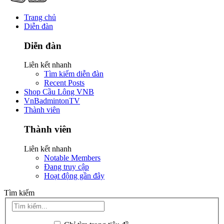
Trang chủ
Diễn đàn
Diễn đàn
Liên kết nhanh
Tìm kiếm diễn đàn
Recent Posts
Shop Cầu Lông VNB
VnBadmintonTV
Thành viên
Thành viên
Liên kết nhanh
Notable Members
Đang truy cập
Hoạt động gần đây
Tìm kiếm