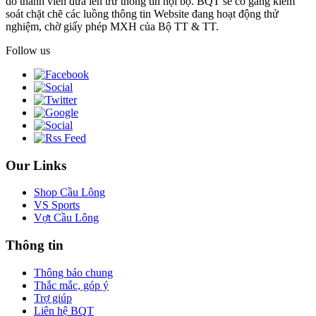
do thành viên đưa lên trừ thông tin nội bộ. BQT sẽ cố gắng kiểm
soát chặt chẽ các luồng thông tin Website đang hoạt động thử
nghiệm, chờ giấy phép MXH của Bộ TT & TT.
Follow us
Our Links
Shop Cầu Lông
VS Sports
Vợt Cầu Lông
Thông tin
Thông báo chung
Thắc mắc, góp ý
Trợ giúp
Liên hệ BQT