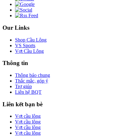
Our Links
Shop Cầu Lông
VS Sports
Vợt Cầu Lông
Thông tin
Thông báo chung
Thắc mắc, góp ý
Trợ giúp
Liên hệ BQT
Liên kết bạn bè
Vợt cầu lông
Vợt cầu lông
Vợt cầu lông
Vợt cầu lông