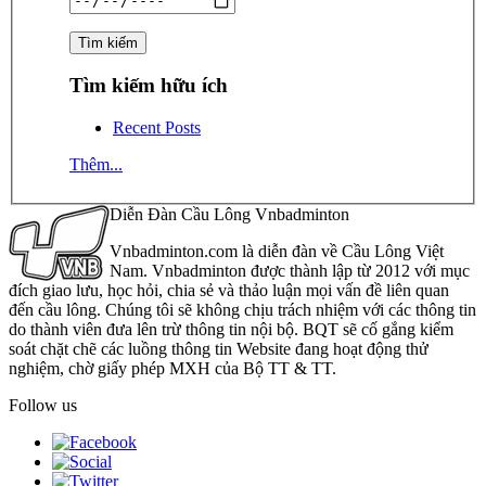
Tìm kiếm hữu ích
Recent Posts
Thêm...
Diễn Đàn Cầu Lông Vnbadminton
Vnbadminton.com là diễn đàn về Cầu Lông Việt
Nam. Vnbadminton được thành lập từ 2012 với mục
đích giao lưu, học hỏi, chia sẻ và thảo luận mọi vấn đề liên quan
đến cầu lông. Chúng tôi sẽ không chịu trách nhiệm với các thông tin
do thành viên đưa lên trừ thông tin nội bộ. BQT sẽ cố gắng kiểm
soát chặt chẽ các luồng thông tin Website đang hoạt động thử
nghiệm, chờ giấy phép MXH của Bộ TT & TT.
Follow us