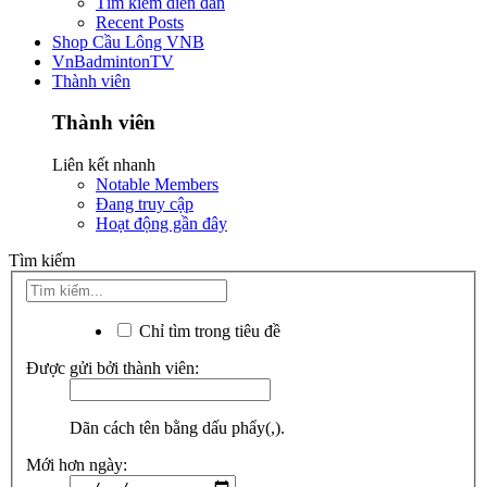
Tìm kiếm diễn đàn
Recent Posts
Shop Cầu Lông VNB
VnBadmintonTV
Thành viên
Thành viên
Liên kết nhanh
Notable Members
Đang truy cập
Hoạt động gần đây
Tìm kiếm
Chỉ tìm trong tiêu đề
Được gửi bởi thành viên:
Dãn cách tên bằng dấu phẩy(,).
Mới hơn ngày: