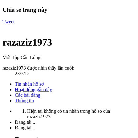
Chia sẻ trang này
Tweet
razaziz1973
Mới Tập Cầu Lông
razaziz1973 được nhìn thấy lần cuối:
23/7/12
Tin nhắn hồ sơ
Hoạt động gần đây
Các bài đăng
Thông tin
Hiện tại không có tin nhắn trong hồ sơ của
razaziz1973.
Đang tải...
Đang tải...