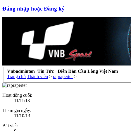
Đăng nhập hoặc Đăng ký
Vnbadminton -Tin Tức - Diễn Đàn Cầu Lông Việt Nam
Trang chủ
Thành viên
>
rapraperter
>
Hoạt động cuối:
11/11/13
Tham gia ngày:
11/10/13
Bài viết:
0