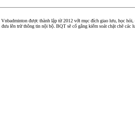
badminton được thành lập từ 2012 với mục đích giao lưu, học hỏi, ch
n đưa lên trừ thông tin nội bộ. BQT sẽ cố gắng kiểm soát chặt chẽ các