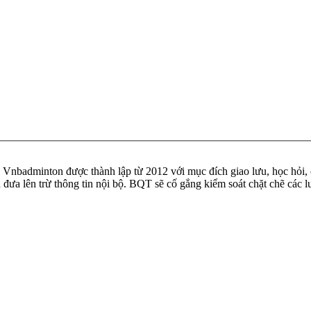
badminton được thành lập từ 2012 với mục đích giao lưu, học hỏi, ch
n đưa lên trừ thông tin nội bộ. BQT sẽ cố gắng kiểm soát chặt chẽ các