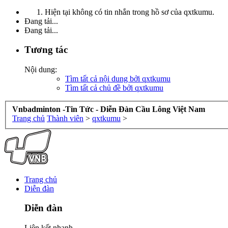
Hiện tại không có tin nhắn trong hồ sơ của qxtkumu.
Đang tải...
Đang tải...
Tương tác
Nội dung:
Tìm tất cả nội dung bởi qxtkumu
Tìm tất cả chủ đề bởi qxtkumu
Vnbadminton -Tin Tức - Diễn Đàn Cầu Lông Việt Nam
Trang chủ
Thành viên
>
qxtkumu
>
Trang chủ
Diễn đàn
Diễn đàn
Liên kết nhanh