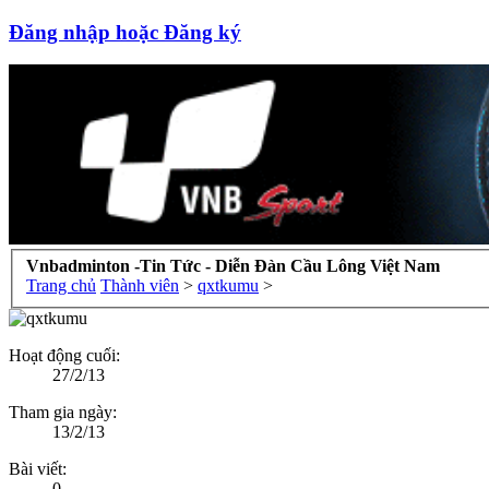
Đăng nhập hoặc Đăng ký
Vnbadminton -Tin Tức - Diễn Đàn Cầu Lông Việt Nam
Trang chủ
Thành viên
>
qxtkumu
>
Hoạt động cuối:
27/2/13
Tham gia ngày:
13/2/13
Bài viết:
0