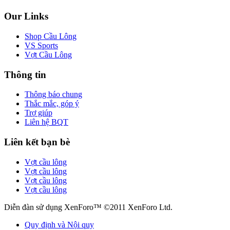
Our Links
Shop Cầu Lông
VS Sports
Vợt Cầu Lông
Thông tin
Thông báo chung
Thắc mắc, góp ý
Trợ giúp
Liên hệ BQT
Liên kết bạn bè
Vợt cầu lông
Vợt cầu lông
Vợt cầu lông
Vợt cầu lông
Diễn đàn sử dụng XenForo™ ©2011 XenForo Ltd.
Quy định và Nội quy