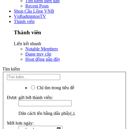
Tìm kiếm diễn đàn
Recent Posts
Shop Cầu Lông VNB
VnBadmintonTV
Thành viên
Thành viên
Liên kết nhanh
Notable Members
Đang truy cập
Hoạt động gần đây
Tìm kiếm
Chỉ tìm trong tiêu đề
Được gửi bởi thành viên:
Dãn cách tên bằng dấu phẩy(,).
Mới hơn ngày: