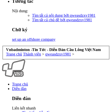
Tương tác
Nội dung:
Tìm tất cả nội dung bởi qweasdzxv1981
Tìm tất cả chủ đề bởi qweasdzxv1981
Chữ ký
set up an offshore company
Vnbadminton -Tin Tức - Diễn Đàn Cầu Lông Việt Nam
Trang chủ
Thành viên
>
qweasdzxv1981
>
Trang chủ
Diễn đàn
Diễn đàn
Liên kết nhanh