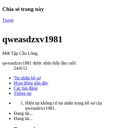
Chia sẻ trang này
Tweet
qweasdzxv1981
Mới Tập Cầu Lông
qweasdzxv1981 được nhìn thấy lần cuối:
24/6/12
Tin nhắn hồ sơ
Hoạt động gần đây
Các bài đăng
Thông tin
Hiện tại không có tin nhắn trong hồ sơ của
qweasdzxv1981.
Đang tải...
Đang tải...