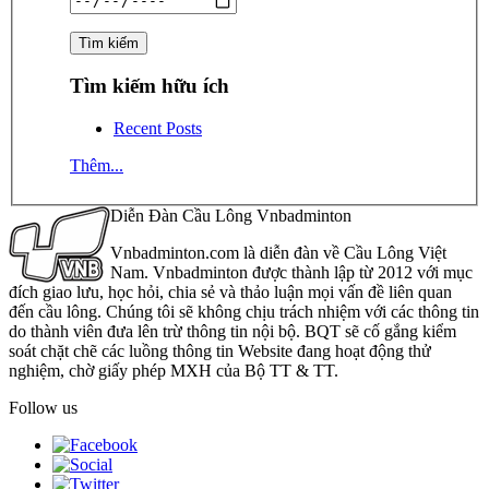
Tìm kiếm hữu ích
Recent Posts
Thêm...
Diễn Đàn Cầu Lông Vnbadminton
Vnbadminton.com là diễn đàn về Cầu Lông Việt
Nam. Vnbadminton được thành lập từ 2012 với mục
đích giao lưu, học hỏi, chia sẻ và thảo luận mọi vấn đề liên quan
đến cầu lông. Chúng tôi sẽ không chịu trách nhiệm với các thông tin
do thành viên đưa lên trừ thông tin nội bộ. BQT sẽ cố gắng kiểm
soát chặt chẽ các luồng thông tin Website đang hoạt động thử
nghiệm, chờ giấy phép MXH của Bộ TT & TT.
Follow us