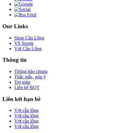
Our Links
Shop Cầu Lông
VS Sports
Vợt Cầu Lông
Thông tin
Thông báo chung
Thắc mắc, góp ý
Trợ giúp
Liên hệ BQT
Liên kết bạn bè
Vợt cầu lông
Vợt cầu lông
Vợt cầu lông
Vợt cầu lông