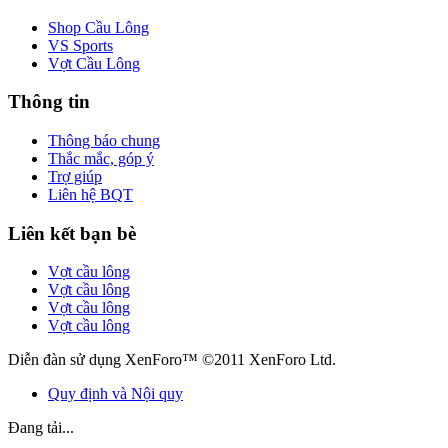
Shop Cầu Lông
VS Sports
Vợt Cầu Lông
Thông tin
Thông báo chung
Thắc mắc, góp ý
Trợ giúp
Liên hệ BQT
Liên kết bạn bè
Vợt cầu lông
Vợt cầu lông
Vợt cầu lông
Vợt cầu lông
Diễn đàn sử dụng XenForo™ ©2011 XenForo Ltd.
Quy định và Nội quy
Đang tải...