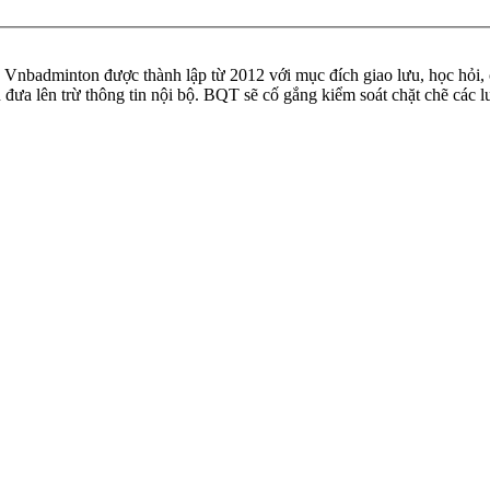
badminton được thành lập từ 2012 với mục đích giao lưu, học hỏi, ch
n đưa lên trừ thông tin nội bộ. BQT sẽ cố gắng kiểm soát chặt chẽ các