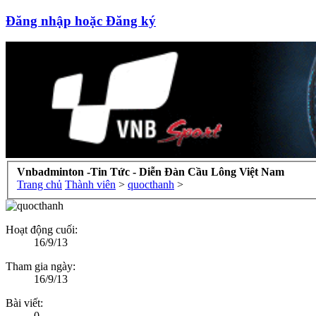
Đăng nhập hoặc Đăng ký
Vnbadminton -Tin Tức - Diễn Đàn Cầu Lông Việt Nam
Trang chủ
Thành viên
>
quocthanh
>
Hoạt động cuối:
16/9/13
Tham gia ngày:
16/9/13
Bài viết:
0