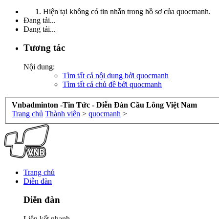
Hiện tại không có tin nhắn trong hồ sơ của quocmanh.
Đang tải...
Đang tải...
Tương tác
Nội dung:
Tìm tất cả nội dung bởi quocmanh
Tìm tất cả chủ đề bởi quocmanh
Vnbadminton -Tin Tức - Diễn Đàn Cầu Lông Việt Nam
Trang chủ
Thành viên
>
quocmanh
>
Trang chủ
Diễn đàn
Diễn đàn
Liên kết nhanh