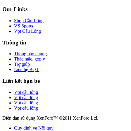
Our Links
Shop Cầu Lông
VS Sports
Vợt Cầu Lông
Thông tin
Thông báo chung
Thắc mắc, góp ý
Trợ giúp
Liên hệ BQT
Liên kết bạn bè
Vợt cầu lông
Vợt cầu lông
Vợt cầu lông
Vợt cầu lông
Diễn đàn sử dụng XenForo™ ©2011 XenForo Ltd.
Quy định và Nội quy