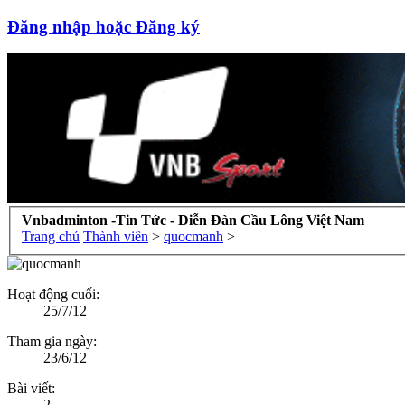
Đăng nhập hoặc Đăng ký
Vnbadminton -Tin Tức - Diễn Đàn Cầu Lông Việt Nam
Trang chủ
Thành viên
>
quocmanh
>
Hoạt động cuối:
25/7/12
Tham gia ngày:
23/6/12
Bài viết:
2