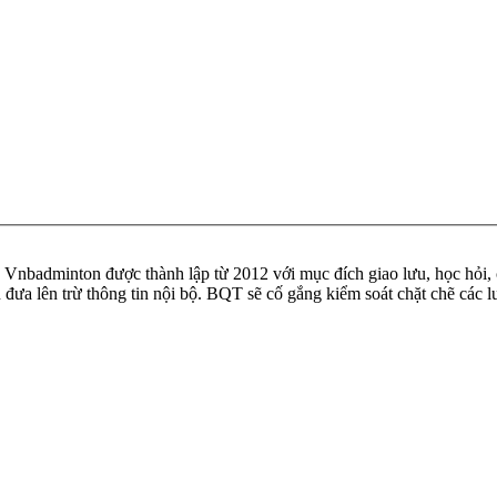
badminton được thành lập từ 2012 với mục đích giao lưu, học hỏi, ch
n đưa lên trừ thông tin nội bộ. BQT sẽ cố gắng kiểm soát chặt chẽ các