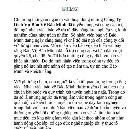
Chỉ trong thời gian ngắn đi vào hoạt động nhưng
Công Ty
Dịch Vụ Bảo Vệ Bảo Minh
đã tuyển dụng và cung cấp một
đội ngũ nhân viên bảo vệ ưu tú đầy năng lực, nghiệp vụ, kinh
nghiệm cũng như trách nhiệm .Số nhân viên bảo vệ Bảo
Minh đang ngày càng tăng vì chế độ đãi ngộ của công ty đối
với từng nhân viên. Mỗi nhân viên bảo vệ đều hiểu và thấy
rằng Bảo Vệ Bảo Minh đã hỗ trợ cung cấp và bảo đảm mọi
quyền lợi, chế độ ưu đãi hơn những công ty dịch vụ bảo vệ
khác rất nhiều. Do đó mỗi nhân viên trong công ty đều cố
gắng nỗ lực hết sức mình để tạo niềm tin, uy tín cho Bảo
Minh và khách hàng.
Với phương châm, con người là yếu tố quan trọng trong công
việc. Nhân viên bảo vệ Bảo Minh được tuyển chọn theo tiêu
chuẩn bắt buộc và quy trình xét tuyển nghiêm ngặt. Trong đó
đa số là những người đã từng làm việc trong ngành công an,
quân đội có kiến thức chuyên môn và bề dày kinh nghiệm
trong lĩnh vực an ninh. Nhân viên bảo vệ được huấn luyện và
thường xuyên bồi dưỡng nghiệp vụ bảo vệ sát tình hình tại
mục tiêu, có khả năng làm việc gắn kết theo nhóm cũng như
hành động độc lập, có đạo đức nghề nghiệp tốt, ý thức tổ
chức kỷ luật nghiêm.