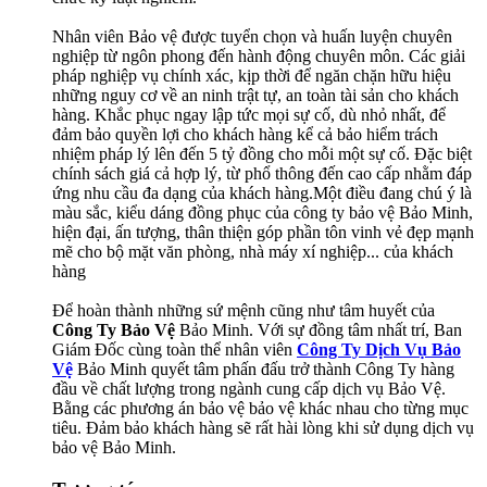
Nhân viên Bảo vệ được tuyển chọn và huấn luyện chuyên
nghiệp từ ngôn phong đến hành động chuyên môn. Các giải
pháp nghiệp vụ chính xác, kịp thời để ngăn chặn hữu hiệu
những nguy cơ về an ninh trật tự, an toàn tài sản cho khách
hàng. Khắc phục ngay lập tức mọi sự cố, dù nhỏ nhất, để
đảm bảo quyền lợi cho khách hàng kể cả bảo hiểm trách
nhiệm pháp lý lên đến 5 tỷ đồng cho mỗi một sự cố. Đặc biệt
chính sách giá cả hợp lý, từ phổ thông đến cao cấp nhằm đáp
ứng nhu cầu đa dạng của khách hàng.Một điều đang chú ý là
màu sắc, kiểu dáng đồng phục của công ty bảo vệ Bảo Minh,
hiện đại, ấn tượng, thân thiện góp phần tôn vinh vẻ đẹp mạnh
mẽ cho bộ mặt văn phòng, nhà máy xí nghiệp... của khách
hàng
Để hoàn thành những sứ mệnh cũng như tâm huyết của
Công Ty Bảo Vệ
Bảo Minh. Với sự đồng tâm nhất trí, Ban
Giám Đốc cùng toàn thể nhân viên
Công Ty Dịch Vụ Bảo
Vệ
Bảo Minh quyết tâm phấn đấu trở thành Công Ty hàng
đầu về chất lượng trong ngành cung cấp dịch vụ Bảo Vệ.
Bằng các phương án bảo vệ bảo vệ khác nhau cho từng mục
tiêu. Đảm bảo khách hàng sẽ rất hài lòng khi sử dụng dịch vụ
bảo vệ Bảo Minh.