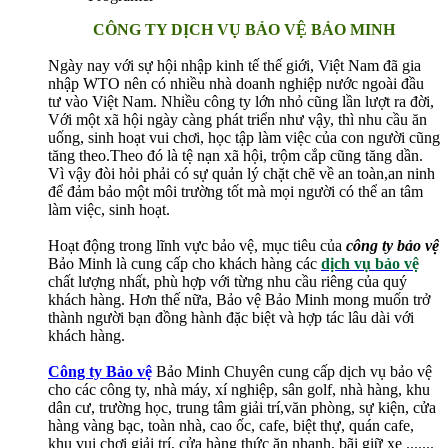
CÔNG TY DỊCH VỤ BẢO VỆ BẢO MINH
Ngày nay với sự hội nhập kinh tế thế giới, Việt Nam đã gia
nhập WTO nên có nhiều nhà doanh nghiệp nước ngoài đầu
tư vào Việt Nam. Nhiều công ty lớn nhỏ cũng lần lượt ra đời,
Với một xã hội ngày càng phát triển như vậy, thì nhu cầu ăn
uống, sinh hoạt vui chơi, học tập làm việc của con người cũng
tăng theo.Theo đó là tệ nạn xã hội, trộm cắp cũng tăng dần.
Vì vậy đòi hỏi phải có sự quản lý chặt chẽ về an toàn,an ninh
để đảm bảo một môi trường tốt mà mọi người có thể an tâm
làm việc, sinh hoạt.
Hoạt động trong lĩnh vực bảo vệ, mục tiêu của
công ty bảo vệ
Bảo Minh là cung cấp cho khách hàng các
dịch vụ bảo vệ
chất lượng nhất, phù hợp với từng nhu cầu riêng của quý
khách hàng. Hơn thế nữa, Bảo vệ Bảo Minh mong muốn trở
thành người bạn đồng hành đặc biệt và hợp tác lâu dài với
khách hàng.
Công ty Bảo vệ
Bảo Minh Chuyên cung cấp dịch vụ bảo vệ
cho các công ty, nhà máy, xí nghiệp, sân golf, nhà hàng, khu
dân cư, trường học, trung tâm giải trí,văn phòng, sự kiện, cửa
hàng vàng bạc, toàn nhà, cao ốc, cafe, biệt thự, quán cafe,
khu vui chơi giải trí, cửa hàng thức ăn nhanh, bãi giữ xe .......