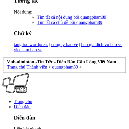
Tương tác
Nội dung:
Tìm tất cả nội dung bởi quangpham89
Tìm tất cả chủ đề bởi quangpham89
Chữ ký
tang toc wordpress
|
cong ty bao ve
|
bao gia dich vu bao ve
|
viec lam bao ve
Vnbadminton -Tin Tức - Diễn Đàn Cầu Lông Việt Nam
Trang chủ
Thành viên
>
quangpham89
>
Trang chủ
Diễn đàn
Diễn đàn
Liên kết nhanh