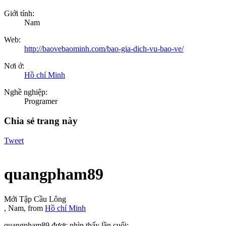
Giới tính:
Nam
Web:
http://baovebaominh.com/bao-gia-dich-vu-bao-ve/
Nơi ở:
Hồ chí Minh
Nghề nghiệp:
Programer
Chia sẻ trang này
Tweet
quangpham89
Mới Tập Cầu Lông
, Nam,
from
Hồ chí Minh
quangpham89 được nhìn thấy lần cuối: