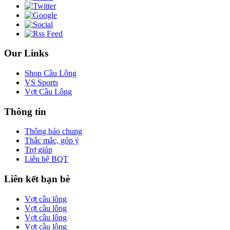
Our Links
Shop Cầu Lông
VS Sports
Vợt Cầu Lông
Thông tin
Thông báo chung
Thắc mắc, góp ý
Trợ giúp
Liên hệ BQT
Liên kết bạn bè
Vợt cầu lông
Vợt cầu lông
Vợt cầu lông
Vợt cầu lông