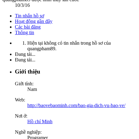
10/3/16
Tin nhắn hồ sơ
Hoạt động gần đây
Các bài đăng
Thông tin
Hiện tại không có tin nhắn trong hồ sơ của
quangpham89.
Đang tải...
Đang tải...
Giới thiệu
Giới tính:
Nam
Web:
http://baovebaominh.com/bao-gia-dich-vu-bao-ve/
Nơi ở:
Hồ chí Minh
Nghề nghiệp:
Programer