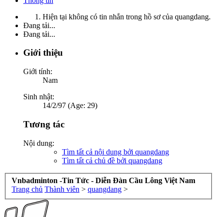
Thông tin
Hiện tại không có tin nhắn trong hồ sơ của quangdang.
Đang tải...
Đang tải...
Giới thiệu
Giới tính:
Nam
Sinh nhật:
14/2/97 (Age: 29)
Tương tác
Nội dung:
Tìm tất cả nội dung bởi quangdang
Tìm tất cả chủ đề bởi quangdang
Vnbadminton -Tin Tức - Diễn Đàn Cầu Lông Việt Nam
Trang chủ
Thành viên
>
quangdang
>