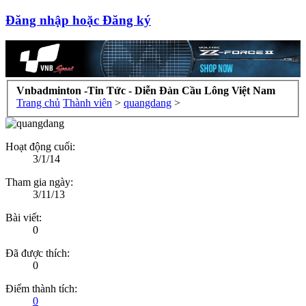
Đăng nhập hoặc Đăng ký
Vnbadminton -Tin Tức - Diễn Đàn Cầu Lông Việt Nam
Trang chủ
Thành viên
>
quangdang
>
Hoạt động cuối:
3/1/14
Tham gia ngày:
3/11/13
Bài viết:
0
Đã được thích:
0
Điểm thành tích:
0