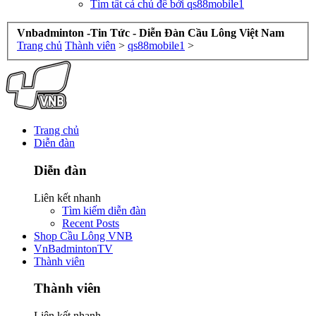
Tìm tất cả chủ đề bởi qs88mobile1
Vnbadminton -Tin Tức - Diễn Đàn Cầu Lông Việt Nam
Trang chủ
Thành viên
>
qs88mobile1
>
Trang chủ
Diễn đàn
Diễn đàn
Liên kết nhanh
Tìm kiếm diễn đàn
Recent Posts
Shop Cầu Lông VNB
VnBadmintonTV
Thành viên
Thành viên
Liên kết nhanh