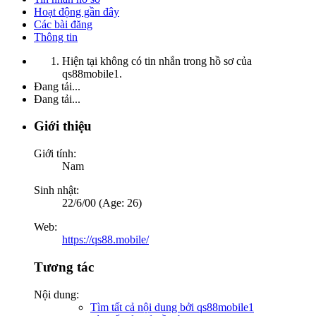
Hoạt động gần đây
Các bài đăng
Thông tin
Hiện tại không có tin nhắn trong hồ sơ của
qs88mobile1.
Đang tải...
Đang tải...
Giới thiệu
Giới tính:
Nam
Sinh nhật:
22/6/00 (Age: 26)
Web:
https://qs88.mobile/
Tương tác
Nội dung:
Tìm tất cả nội dung bởi qs88mobile1