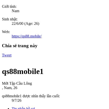
Giới tính:
Nam
Sinh nhật:
22/6/00
(Age: 26)
Web:
https://qs88.mobile/
Chia sẻ trang này
Tweet
qs88mobile1
Mới Tập Cầu Lông
, Nam, 26
qs88mobile1 được nhìn thấy lần cuối:
9/7/26
Tin nhắn hồ sơ