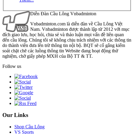
Diễn Đàn Cầu Lông Vnbadminton
Vnbadminton.com là diễn đàn về Cầu Lông Việt
Nam. Vnbadminton được thành lập từ 2012 với mục
đích giao lưu, học hỏi, chia sẻ và thảo luận mọi vấn đề liên quan
đến cầu lông. Chúng tôi sẽ không chịu trách nhiệm với các thông tin
do thành viên đưa lên trừ thông tin nội bộ. BQT sẽ cố gắng kiểm
soát chặt chẽ các luồng thông tin Website đang hoạt động thử
nghiệm, chờ giấy phép MXH của Bộ TT & TT.
Follow us
Our Links
Shop Cầu Lông
VS Sports