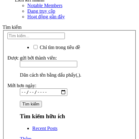
Notable Members
Đang truy cập
Hoạt động gần đây
Tìm kiếm
Chỉ tìm trong tiêu đề
Được gửi bởi thành viên:
Dãn cách tên bằng dấu phẩy(,).
Mới hơn ngày:
Tìm kiếm hữu ích
Recent Posts
Thêm...