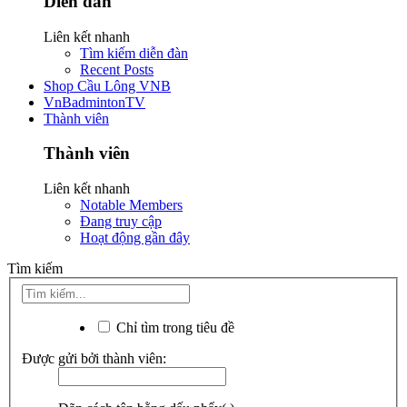
Diễn đàn
Liên kết nhanh
Tìm kiếm diễn đàn
Recent Posts
Shop Cầu Lông VNB
VnBadmintonTV
Thành viên
Thành viên
Liên kết nhanh
Notable Members
Đang truy cập
Hoạt động gần đây
Tìm kiếm
Chỉ tìm trong tiêu đề
Được gửi bởi thành viên: