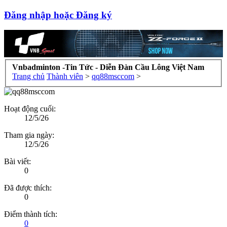
Đăng nhập hoặc Đăng ký
Vnbadminton -Tin Tức - Diễn Đàn Cầu Lông Việt Nam
Trang chủ
Thành viên
>
qq88msccom
>
Hoạt động cuối:
12/5/26
Tham gia ngày:
12/5/26
Bài viết:
0
Đã được thích:
0
Điểm thành tích:
0