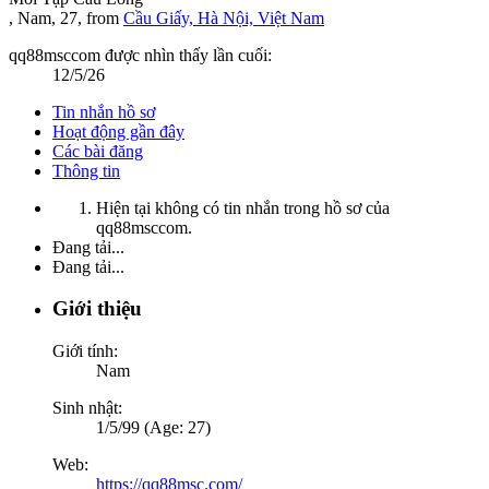
, Nam, 27,
from
Cầu Giấy, Hà Nội, Việt Nam
qq88msccom được nhìn thấy lần cuối:
12/5/26
Tin nhắn hồ sơ
Hoạt động gần đây
Các bài đăng
Thông tin
Hiện tại không có tin nhắn trong hồ sơ của
qq88msccom.
Đang tải...
Đang tải...
Giới thiệu
Giới tính:
Nam
Sinh nhật:
1/5/99 (Age: 27)
Web:
https://qq88msc.com/