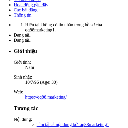
Hoạt động gần đây
Các bài đăng
Thông tin
Hiện tại không có tin nhắn trong hồ sơ của
qq88marketing1.
Đang tải...
Đang tải...
Giới thiệu
Giới tính:
Nam
Sinh nhật:
10/7/96 (Age: 30)
Web:
https://qq88.marketing/
Tương tác
Nội dung:
Tìm tất cả nội dung bởi qq88marketing1