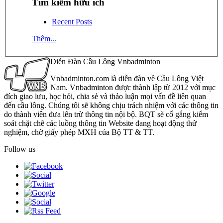
Tìm kiếm hữu ích
Recent Posts
Thêm...
Diễn Đàn Cầu Lông Vnbadminton
Vnbadminton.com là diễn đàn về Cầu Lông Việt
Nam. Vnbadminton được thành lập từ 2012 với mục
đích giao lưu, học hỏi, chia sẻ và thảo luận mọi vấn đề liên quan
đến cầu lông. Chúng tôi sẽ không chịu trách nhiệm với các thông tin
do thành viên đưa lên trừ thông tin nội bộ. BQT sẽ cố gắng kiểm
soát chặt chẽ các luồng thông tin Website đang hoạt động thử
nghiệm, chờ giấy phép MXH của Bộ TT & TT.
Follow us