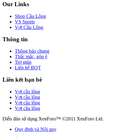
Our Links
Shop Cầu Lông
VS Sports
Vợt Cầu Lông
Thông tin
Thông báo chung
Thắc mắc, góp ý
Trợ giúp
Liên hệ BQT
Liên kết bạn bè
Vợt cầu lông
Vợt cầu lông
Vợt cầu lông
Vợt cầu lông
Diễn đàn sử dụng XenForo™ ©2011 XenForo Ltd.
Quy định và Nội quy