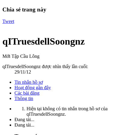
Chia sẻ trang này
Tweet
qITruesdellSoongnz
Mới Tập Cầu Lông
qITruesdellSoongnz được nhìn thấy lần cuối:
29/11/12
Tin nhắn hồ sơ
Hoạt động gần đây
Các bài đăng
Thông tin
Hiện tại không có tin nhắn trong hồ sơ của
qITruesdellSoongnz.
Đang tải...
Đang tải...