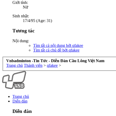
Giới tính:
Nữ
Sinh nhật:
17/4/95 (Age: 31)
Tương tác
Nội dung:
Tìm tất cả nội dung bởi qfakee
Tìm tất cả chủ đề bởi qfakee
Vnbadminton -Tin Tức - Diễn Đàn Cầu Lông Việt Nam
Trang chủ
Thành viên
>
qfakee
>
Trang chủ
Diễn đàn
Diễn đàn