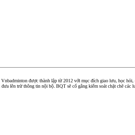
badminton được thành lập từ 2012 với mục đích giao lưu, học hỏi, ch
n đưa lên trừ thông tin nội bộ. BQT sẽ cố gắng kiểm soát chặt chẽ các