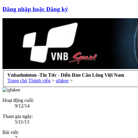
Đăng nhập hoặc Đăng ký
Vnbadminton -Tin Tức - Diễn Đàn Cầu Lông Việt Nam
Trang chủ
Thành viên
>
qfakee
>
Hoạt động cuối:
9/12/14
Tham gia ngày:
5/11/13
Bài viết:
7