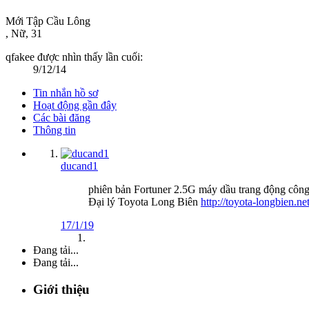
Mới Tập Cầu Lông
, Nữ, 31
qfakee được nhìn thấy lần cuối:
9/12/14
Tin nhắn hồ sơ
Hoạt động gần đây
Các bài đăng
Thông tin
ducand1
phiên bản Fortuner 2.5G máy dầu trang động công 
Đại lý Toyota Long Biên
http://toyota-longbien.ne
17/1/19
Đang tải...
Đang tải...
Giới thiệu