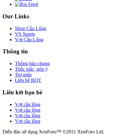
Our Links
Shop Cầu Lông
VS Sports
Vợt Cầu Lông
Thông tin
Thông báo chung
Thắc mắc, góp ý
Trợ giúp
Liên hệ BQT
Liên kết bạn bè
Vợt cầu lông
Vợt cầu lông
Vợt cầu lông
Vợt cầu lông
Diễn đàn sử dụng XenForo™ ©2011 XenForo Ltd.