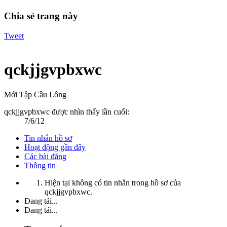
Chia sẻ trang này
Tweet
qckjjgvpbxwc
Mới Tập Cầu Lông
qckjjgvpbxwc được nhìn thấy lần cuối:
7/6/12
Tin nhắn hồ sơ
Hoạt động gần đây
Các bài đăng
Thông tin
Hiện tại không có tin nhắn trong hồ sơ của
qckjjgvpbxwc.
Đang tải...
Đang tải...