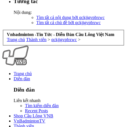
Tương tác
Nội dung:
Tìm tất cả nội dung bởi qckjjgvpbxwc
Tìm tất cả chủ đề bởi qckjjgvpbxwc
Vnbadminton -Tin Tức - Diễn Đàn Cầu Lông Việt Nam
Trang chủ
Thành viên
>
qckjjgvpbxwc
>
Trang chủ
Diễn đàn
Diễn đàn
Liên kết nhanh
Tìm kiếm diễn đàn
Recent Posts
Shop Cầu Lông VNB
VnBadmintonTV
Thành viên