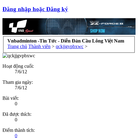
Đăng nhập hoặc Đăng ký
Vnbadminton -Tin Tức - Diễn Đàn Cầu Lông Việt Nam
Trang chủ
Thành viên
>
qckjjgvpbxwc
>
Hoạt động cuối:
7/6/12
Tham gia ngày:
7/6/12
Bài viết:
0
Đã được thích:
0
Điểm thành tích:
0