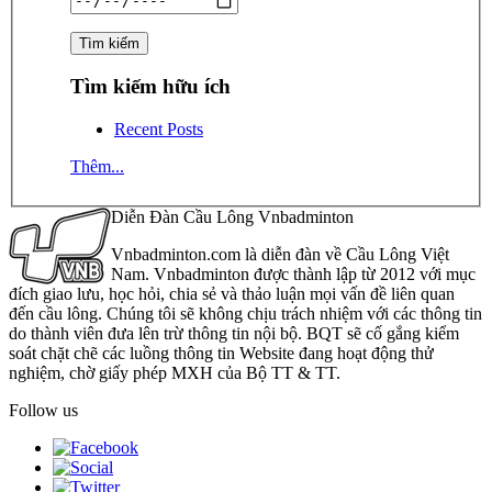
Tìm kiếm hữu ích
Recent Posts
Thêm...
Diễn Đàn Cầu Lông Vnbadminton
Vnbadminton.com là diễn đàn về Cầu Lông Việt
Nam. Vnbadminton được thành lập từ 2012 với mục
đích giao lưu, học hỏi, chia sẻ và thảo luận mọi vấn đề liên quan
đến cầu lông. Chúng tôi sẽ không chịu trách nhiệm với các thông tin
do thành viên đưa lên trừ thông tin nội bộ. BQT sẽ cố gắng kiểm
soát chặt chẽ các luồng thông tin Website đang hoạt động thử
nghiệm, chờ giấy phép MXH của Bộ TT & TT.
Follow us