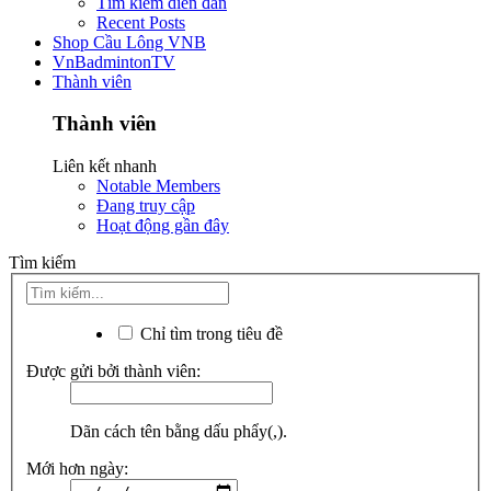
Tìm kiếm diễn đàn
Recent Posts
Shop Cầu Lông VNB
VnBadmintonTV
Thành viên
Thành viên
Liên kết nhanh
Notable Members
Đang truy cập
Hoạt động gần đây
Tìm kiếm
Chỉ tìm trong tiêu đề
Được gửi bởi thành viên:
Dãn cách tên bằng dấu phẩy(,).
Mới hơn ngày: