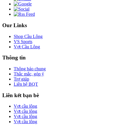
Our Links
Shop Cầu Lông
VS Sports
Vợt Cầu Lông
Thông tin
Thông báo chung
Thắc mắc, góp ý
Trợ giúp
Liên hệ BQT
Liên kết bạn bè
Vợt cầu lông
Vợt cầu lông
Vợt cầu lông
Vợt cầu lông