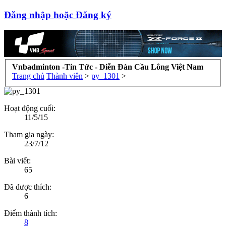
Đăng nhập hoặc Đăng ký
Vnbadminton -Tin Tức - Diễn Đàn Cầu Lông Việt Nam
Trang chủ
Thành viên
>
py_1301
>
Hoạt động cuối:
11/5/15
Tham gia ngày:
23/7/12
Bài viết:
65
Đã được thích:
6
Điểm thành tích:
8