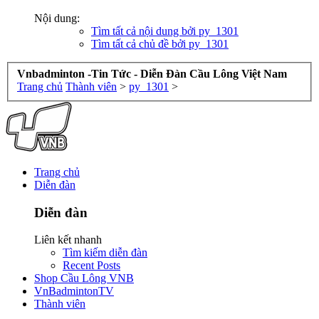
Nội dung:
Tìm tất cả nội dung bởi py_1301
Tìm tất cả chủ đề bởi py_1301
Vnbadminton -Tin Tức - Diễn Đàn Cầu Lông Việt Nam
Trang chủ
Thành viên
>
py_1301
>
Trang chủ
Diễn đàn
Diễn đàn
Liên kết nhanh
Tìm kiếm diễn đàn
Recent Posts
Shop Cầu Lông VNB
VnBadmintonTV
Thành viên