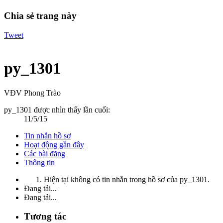
Chia sẻ trang này
Tweet
py_1301
VĐV Phong Trào
py_1301 được nhìn thấy lần cuối:
11/5/15
Tin nhắn hồ sơ
Hoạt động gần đây
Các bài đăng
Thông tin
Hiện tại không có tin nhắn trong hồ sơ của py_1301.
Đang tải...
Đang tải...
Tương tác