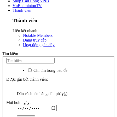
Shop Cầu Lông VNB
VnBadmintonTV
Thành viên
Thành viên
Liên kết nhanh
Notable Members
Đang truy cập
Hoạt động gần đây
Tìm kiếm
Chỉ tìm trong tiêu đề
Được gửi bởi thành viên:
Dãn cách tên bằng dấu phẩy(,).
Mới hơn ngày: