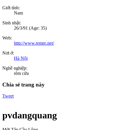
Giới tính:
Nam
Sinh nhật:
26/3/91
(Age: 35)
Web:
http://www.remre.net/
Nơi ở:
Hà Nội
Nghề nghiệp:
rèm cửa
Chia sẻ trang này
Tweet
pvdangquang
Mới Tập Cầu Lông