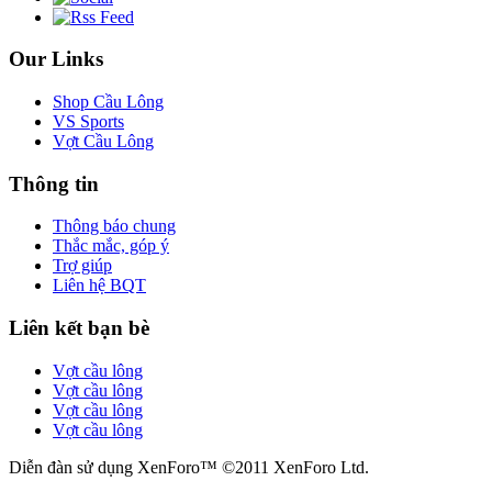
Our Links
Shop Cầu Lông
VS Sports
Vợt Cầu Lông
Thông tin
Thông báo chung
Thắc mắc, góp ý
Trợ giúp
Liên hệ BQT
Liên kết bạn bè
Vợt cầu lông
Vợt cầu lông
Vợt cầu lông
Vợt cầu lông
Diễn đàn sử dụng XenForo™ ©2011 XenForo Ltd.