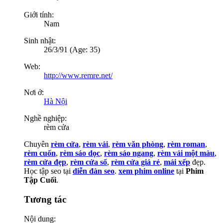
Giới tính:
Nam
Sinh nhật:
26/3/91 (Age: 35)
Web:
http://www.remre.net/
Nơi ở:
Hà Nội
Nghề nghiệp:
rèm cửa
Chuyên
rèm cửa
,
rèm vải
,
rèm văn phòng
,
rèm roman
,
rèm cuốn
,
rèm sáo dọc
,
rèm sáo ngang
,
rèm vải một màu
,
rèm cửa đẹp
,
rèm cửa sổ
,
rèm cửa giá rẻ
,
mái xếp
đẹp.
Học tập seo tại
diễn đàn seo
.
xem phim online
tại
Phim
Tập Cuối
.
Tương tác
Nội dung: