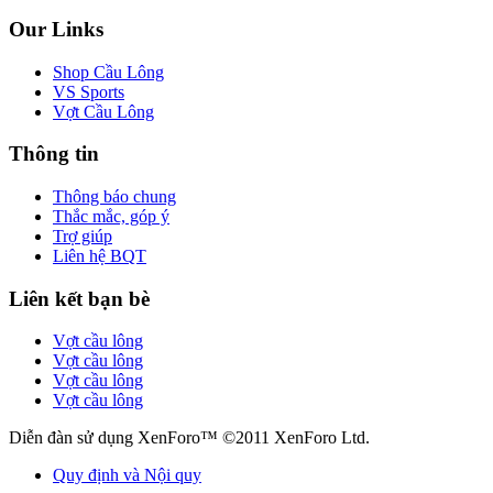
Our Links
Shop Cầu Lông
VS Sports
Vợt Cầu Lông
Thông tin
Thông báo chung
Thắc mắc, góp ý
Trợ giúp
Liên hệ BQT
Liên kết bạn bè
Vợt cầu lông
Vợt cầu lông
Vợt cầu lông
Vợt cầu lông
Diễn đàn sử dụng XenForo™ ©2011 XenForo Ltd.
Quy định và Nội quy