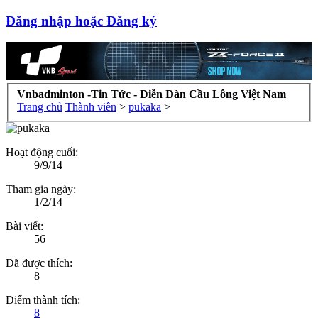
Đăng nhập hoặc Đăng ký
Vnbadminton -Tin Tức - Diễn Đàn Cầu Lông Việt Nam
Trang chủ
Thành viên
>
pukaka
>
Hoạt động cuối:
9/9/14
Tham gia ngày:
1/2/14
Bài viết:
56
Đã được thích:
8
Điểm thành tích:
8