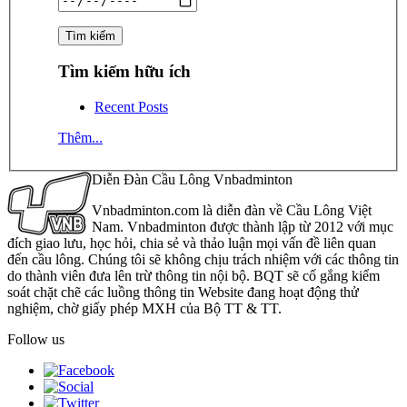
Tìm kiếm hữu ích
Recent Posts
Thêm...
Diễn Đàn Cầu Lông Vnbadminton
Vnbadminton.com là diễn đàn về Cầu Lông Việt
Nam. Vnbadminton được thành lập từ 2012 với mục
đích giao lưu, học hỏi, chia sẻ và thảo luận mọi vấn đề liên quan
đến cầu lông. Chúng tôi sẽ không chịu trách nhiệm với các thông tin
do thành viên đưa lên trừ thông tin nội bộ. BQT sẽ cố gắng kiểm
soát chặt chẽ các luồng thông tin Website đang hoạt động thử
nghiệm, chờ giấy phép MXH của Bộ TT & TT.
Follow us