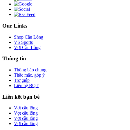
Our Links
Shop Cầu Lông
VS Sports
Vợt Cầu Lông
Thông tin
Thông báo chung
Thắc mắc, góp ý
Trợ giúp
Liên hệ BQT
Liên kết bạn bè
Vợt cầu lông
Vợt cầu lông
Vợt cầu lông
Vợt cầu lông