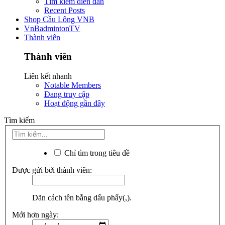
Tìm kiếm diễn đàn
Recent Posts
Shop Cầu Lông VNB
VnBadmintonTV
Thành viên
Thành viên
Liên kết nhanh
Notable Members
Đang truy cập
Hoạt động gần đây
Tìm kiếm
Chỉ tìm trong tiêu đề
Được gửi bởi thành viên:
Dãn cách tên bằng dấu phẩy(,).
Mới hơn ngày: