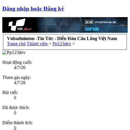
Đăng nhập hoặc Đăng ký
Vnbadminton -Tin Tức - Diễn Đàn Cầu Lông Việt Nam
Trang chủ
Thành viên
>
Pp123dev
>
Hoạt động cuối:
4/7/26
Tham gia ngày:
4/7/26
Bài viết:
0
Đã được thích:
0
Điểm thành tích:
0