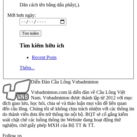
Dãn cách tên bằng dấu phẩy(,).
Mới hơn ngày:
Tìm kiếm hữu ích
Recent Posts
Thêm...
Diễn Đàn Cầu Lông Vnbadminton
Vnbadminton.com là diễn đàn về Cầu Lông Việt
Nam. Vnbadminton được thành lập từ 2012 với mục
đích giao lưu, học hỏi, chia sẻ và thảo luận mọi vấn đề liên quan
đến cầu lông. Chúng tôi sẽ không chịu trách nhiệm với các thông tin
do thành viên đưa lên trừ thông tin nội bộ. BQT sẽ cố gắng kiểm
soát chặt chẽ các luồng thông tin Website đang hoạt động thử
nghiệm, chờ giấy phép MXH của Bộ TT & TT.
Follow us