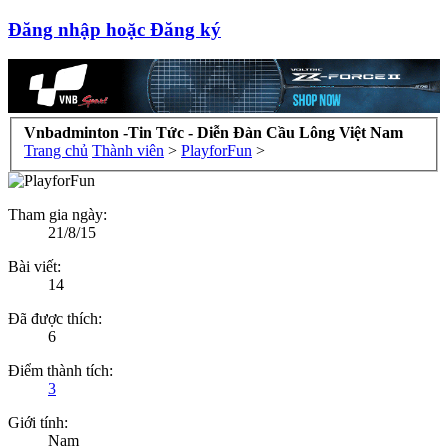
Đăng nhập hoặc Đăng ký
Vnbadminton -Tin Tức - Diễn Đàn Cầu Lông Việt Nam
Trang chủ
Thành viên
>
PlayforFun
>
Tham gia ngày:
21/8/15
Bài viết:
14
Đã được thích:
6
Điểm thành tích:
3
Giới tính:
Nam