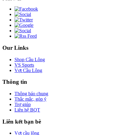
Our Links
Shop Cầu Lông
VS Sports
Vợt Cầu Lông
Thông tin
Thông báo chung
Thắc mắc, góp ý
Trợ giúp
Liên hệ BQT
Liên kết bạn bè
Vợt cầu lông