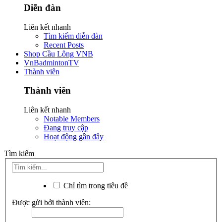
Diễn đàn
Liên kết nhanh
Tìm kiếm diễn đàn
Recent Posts
Shop Cầu Lông VNB
VnBadmintonTV
Thành viên
Thành viên
Liên kết nhanh
Notable Members
Đang truy cập
Hoạt động gần đây
Tìm kiếm
Chỉ tìm trong tiêu đề
Được gửi bởi thành viên: