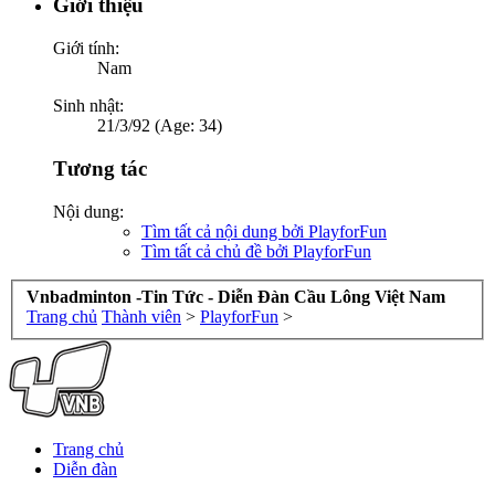
Giới thiệu
Giới tính:
Nam
Sinh nhật:
21/3/92 (Age: 34)
Tương tác
Nội dung:
Tìm tất cả nội dung bởi PlayforFun
Tìm tất cả chủ đề bởi PlayforFun
Vnbadminton -Tin Tức - Diễn Đàn Cầu Lông Việt Nam
Trang chủ
Thành viên
>
PlayforFun
>
Trang chủ
Diễn đàn