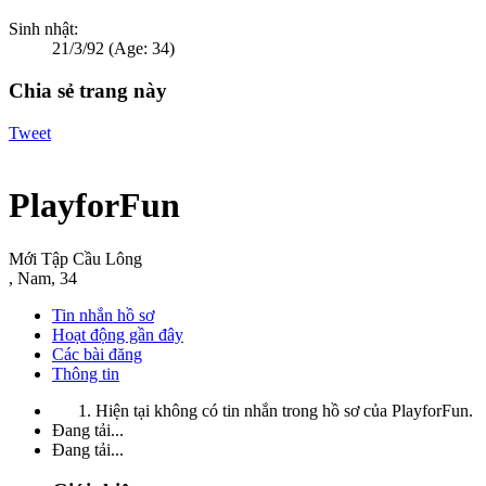
Sinh nhật:
21/3/92
(Age: 34)
Chia sẻ trang này
Tweet
PlayforFun
Mới Tập Cầu Lông
, Nam, 34
Tin nhắn hồ sơ
Hoạt động gần đây
Các bài đăng
Thông tin
Hiện tại không có tin nhắn trong hồ sơ của PlayforFun.
Đang tải...
Đang tải...