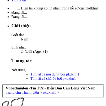
Thông tin
Hiện tại không có tin nhắn trong hồ sơ của pkdkhn1.
Đang tải...
Đang tải...
Giới thiệu
Giới tính:
Nam
Sinh nhật:
24/2/95 (Age: 31)
Tương tác
Nội dung:
Tìm tất cả nội dung bởi pkdkhn1
Tìm tất cả chủ đề bởi pkdkhn1
Vnbadminton -Tin Tức - Diễn Đàn Cầu Lông Việt Nam
Trang chủ
Thành viên
>
pkdkhn1
>