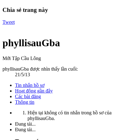
Chia sẻ trang này
Tweet
phyllisauGba
Mới Tập Cầu Lông
phyllisauGba được nhìn thấy lần cuối:
21/5/13
Tin nhắn hồ sơ
Hoạt động gần đây
Các bài đăng
Thông tin
Hiện tại không có tin nhắn trong hồ sơ của
phyllisauGba.
Đang tải...
Đang tải...